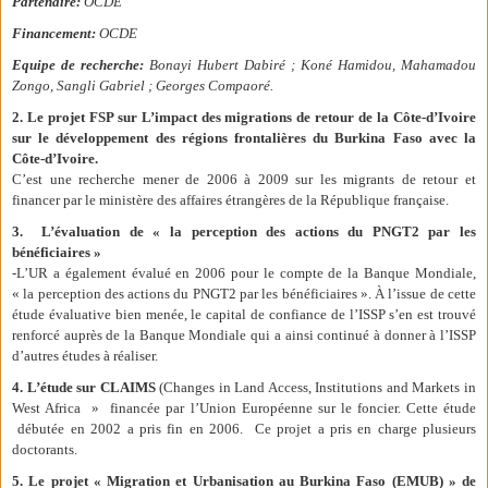
Partenaire:
OCDE
Financement:
OCDE
Equipe de recherche:
Bonayi Hubert Dabiré ; Koné Hamidou, Mahamadou
Zongo, Sangli Gabriel ; Georges Compaoré.
2. Le projet FSP sur L’impact des migrations de retour de la Côte-d’Ivoire
sur le développement des régions frontalières du Burkina Faso avec la
Côte-d’Ivoire.
C’est une recherche mener de 2006 à 2009 sur les migrants de retour et
financer par le ministère des affaires étrangères de la République française.
3. L’évaluation de « la perception des actions du PNGT2 par les
bénéficiaires »
-L’UR a également évalué en 2006 pour le compte de la Banque Mondiale,
« la perception des actions du PNGT2 par les bénéficiaires ». À l’issue de cette
étude évaluative bien menée, le capital de confiance de l’ISSP s’en est trouvé
renforcé auprès de la Banque Mondiale qui a ainsi continué à donner à l’ISSP
d’autres études à réaliser.
4. L’étude sur CLAIMS
(Changes in Land Access, Institutions and Markets in
West Africa » financée par l’Union Européenne sur le foncier. Cette étude
débutée en 2002 a pris fin en 2006. Ce projet a pris en charge plusieurs
doctorants.
5. Le projet « Migration et Urbanisation au Burkina Faso (EMUB) » de