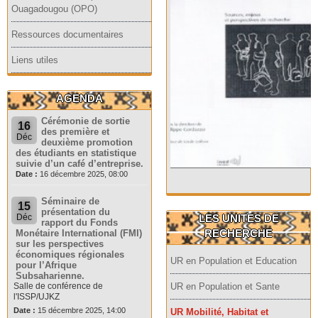
Ouagadougou (OPO)
Ressources documentaires
Liens utiles
AGENDA
Cérémonie de sortie
16
des première et
Déc
deuxième promotion
des étudiants en statistique
suivie d’un café d’entreprise.
Date :
16 décembre 2025, 08:00
Séminaire de
15
présentation du
LES UNITES DE
Déc
rapport du Fonds
RECHERCHE
Monétaire International (FMI)
sur les perspectives
économiques régionales
UR en Population et Education
pour l’Afrique
Subsaharienne.
Salle de conférence de
UR en Population et Sante
l'ISSP/UJKZ
Date :
15 décembre 2025, 14:00
UR Mobilité, Habitat et