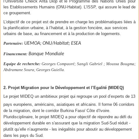
l’Université Cheick Anta Diop et le Programme des Nations Unies pour
les Etablissements Humains (ONU-Habitat). L’ISSP, qui assure le lead de
ce groupement.
L'objectif de ce projet est de prendre en charge les problématiques liées à
la planification urbaine, à l’habitat, à la gestion foncière, aux services
urbains de base, au financement et à la production de logements.
Partenaire:
UEMOA; ONU/Habitat; ESEA
Financement:
Banque Mondiale
Equipe de recherche:
Georges Compaoré; Sangli Gabriel ; Moussa Bougma;
Abdramane Soura; Georges Guiella.
2. P
rojet
Migration pour le Développement et l’Egalité (MIDEQ)
Le projet MIDEQ un ambitieux projet qui regroupe un
pool d’experts de 13
pays européens, américains, asiatiques et africains. Il forme
06 corridors
de la migration, dont le corridor Burkina Faso/ Côte d’Ivoire.
Pluridisciplinaire, le projet MIDEQ a pour objectif de
répondre au défi du
développement durable en s'assurant que la migration Sud-Sud réduit -
plutôt qu’elle n’augmente - les inégalités pour aboutir au développement
dans les pays du Sud.