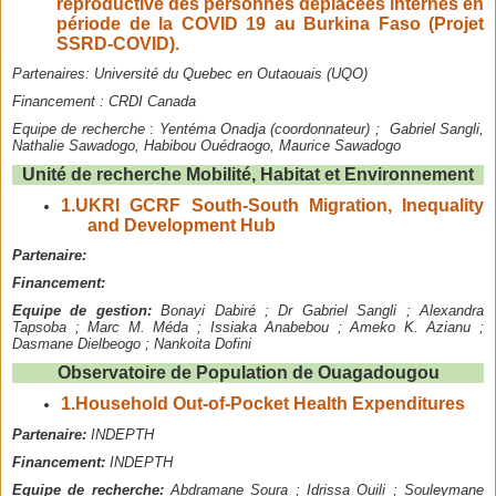
reproductive des personnes déplacées internes en
période de la COVID 19 au Burkina Faso (Projet
SSRD-COVID).
Partenaires:
Université du Quebec en Outaouais (UQO)
Financement :
CRDI Canada
Equipe de recherche
:
Yentéma Onadja (coordonnateur) ; Gabriel Sangli,
Nathalie Sawadogo, Habibou Ouédraogo, Maurice Sawadogo
Unité de recherche Mobilité, Habitat et Environnement
1.
UKRI GCRF South-South Migration, Inequality
and Development Hub
Partenaire:
Financement:
Equipe de gestion:
Bonayi Dabiré ; Dr Gabriel Sangli ; Alexandra
Tapsoba ; Marc M. Méda ; Issiaka Anabebou ; Ameko K. Azianu ;
Dasmane Dielbeogo ; Nankoita Dofini
Observatoire de Population de Ouagadougou
1.
Household Out-of-Pocket Health Expenditures
Partenaire:
INDEPTH
Financement:
INDEPTH
Equipe de recherche:
Abdramane Soura ; Idrissa Ouili ; Souleymane