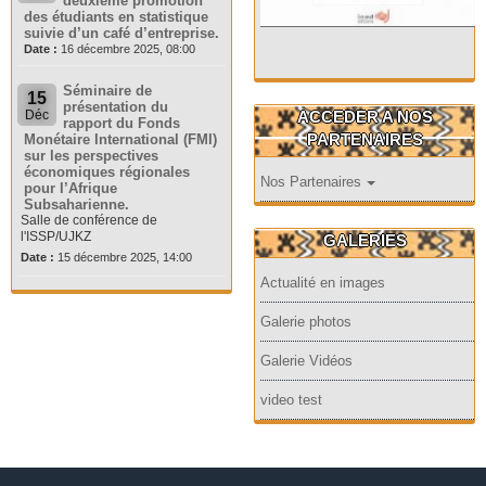
deuxième promotion
des étudiants en statistique
suivie d’un café d’entreprise.
Date :
16 décembre 2025, 08:00
Séminaire de
15
présentation du
ACCEDER A NOS
Déc
rapport du Fonds
PARTENAIRES
Monétaire International (FMI)
sur les perspectives
économiques régionales
Nos Partenaires
pour l’Afrique
Subsaharienne.
Salle de conférence de
l'ISSP/UJKZ
GALERIES
Date :
15 décembre 2025, 14:00
Actualité en images
Galerie photos
Galerie Vidéos
video test