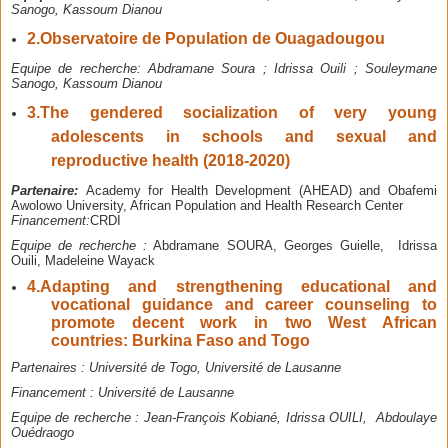
Sanogo, Kassoum Dianou
2.
Observatoire de Population de Ouagadougou
Equipe de recherche: Abdramane Soura ; Idrissa Ouili ; Souleymane
Sanogo, Kassoum Dianou
3.
The gendered socialization of very young
adolescents in schools and sexual and
reproductive health (2018-2020)
Partenaire:
Academy for Health Development (AHEAD) and Obafemi
Awolowo University, African Population and Health Research Center
Financement:
CRDI
Equipe de recherche :
Abdramane SOURA, Georges Guielle, Idrissa
Ouili, Madeleine Wayack
4.
Adapting and strengthening educational and
vocational guidance and career counseling to
promote decent work in two West African
countries: Burkina Faso and Togo
Partenaires :
Université de Togo, Université de Lausanne
Financement :
Université de Lausanne
Equipe de recherche :
Jean-François Kobiané, Idrissa OUILI, Abdoulaye
Ouédraogo