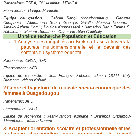
Partenaires:
ESEA, ONU/Habitat, UEMOA
Financement:
Banque Mondiale
Equipe de gestion
: Gabriel Sangli (coordonnateur) ; Georges
Compaoré ; Abdramane Soura, Georges Guiella, Moussa Bougma ;
Ameko Azianu Komi ; Kouliga Kombasséré ; Hamadou Dao ; Fatima S.
Nabaloum ; Mariam Douamba ; Ousmane Sibiri Coulibaly
Unité de recherche Population et Education
1.Analyse des inégalités au Burkina Faso à travers la
pauvreté multidimensionnelle et le devenir des
sortants du système éducatif.
Partenaires:
CRSN, AFD
Financement :
AFD
Equipe de recherche
:
Jean-François Kobiané, Idrissa OUILI, Boly
Dramane, Idrissa Kaboré
2.
Genre et trajectoire de réussite socio-économique des
femmes à Ouagadougou
Partenaires:
AFD
Financement :
AFD
Equipe de recherche
:
Jean-François Kobiané ; Bilampoa Gnoumou-
Thiombiano ; Idrissa Kaboré
3.
Adapter l'orientation scolaire et professionnelle et les
pratiques d'orientation pour promouvoir le travail