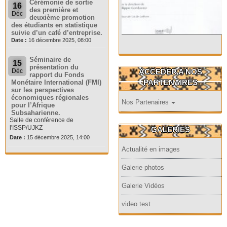
Cérémonie de sortie
16
des première et
Déc
deuxième promotion
des étudiants en statistique
suivie d’un café d’entreprise.
Date :
16 décembre 2025, 08:00
Séminaire de
15
présentation du
ACCEDER A NOS
Déc
rapport du Fonds
PARTENAIRES
Monétaire International (FMI)
sur les perspectives
économiques régionales
Nos Partenaires
pour l’Afrique
Subsaharienne.
Salle de conférence de
l'ISSP/UJKZ
GALERIES
Date :
15 décembre 2025, 14:00
Actualité en images
Galerie photos
Galerie Vidéos
video test