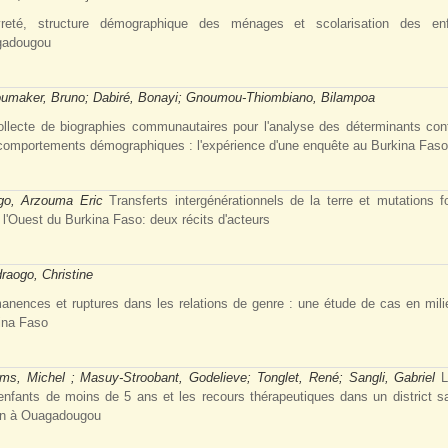
reté, structure démographique des ménages et scolarisation des en
gadougou
umaker, Bruno; Dabiré, Bonayi; Gnoumou-Thiombiano, Bilampoa
ollecte de biographies communautaires pour l'analyse des déterminants con
comportements démographiques : l'expérience d'une enquête au Burkina Faso
go, Arzouma Eric
Transferts intergénérationnels de la terre et mutations f
 l'Ouest du Burkina Faso: deux récits d'acteurs
raogo, Christine
anences et ruptures dans les relations de genre : une étude de cas en milie
ina Faso
ems, Michel ; Masuy-Stroobant, Godelieve; Tonglet, René; Sangli, Gabriel
L
enfants de moins de 5 ans et les recours thérapeutiques dans un district sa
in à Ouagadougou