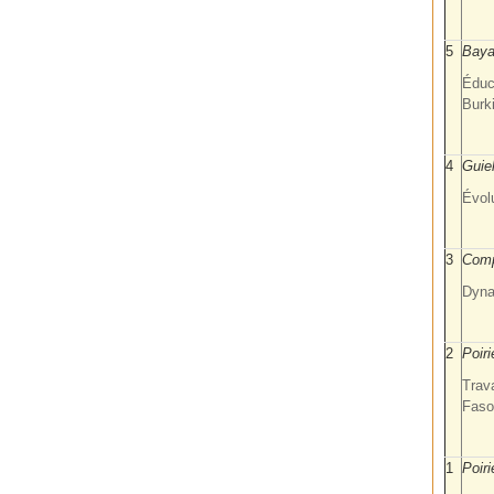
5
Baya
Éduc
Burk
4
Guie
Évolu
3
Comp
Dyna
2
Poir
Trav
Faso
1
Poiri