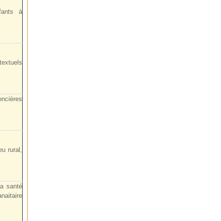
fants à
textuels
oncières
u rural,
a santé
naitaire