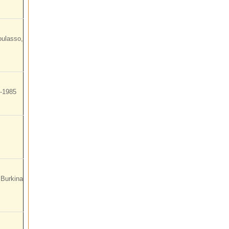
oulasso,
6-1985
 Burkina