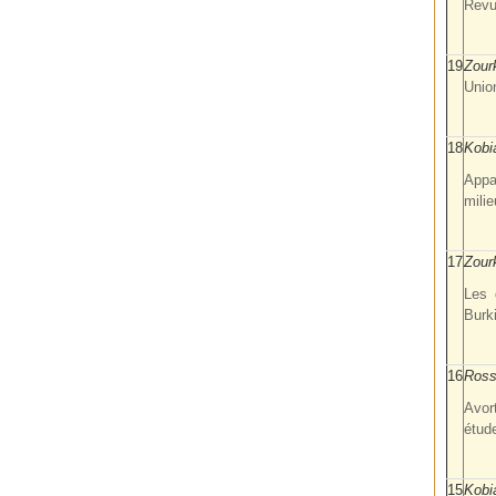
Revue
19
Zour
Unio
18
Kobi
Appa
milie
17
Zour
Les 
Burk
16
Ross
Avor
étud
15
Kobi