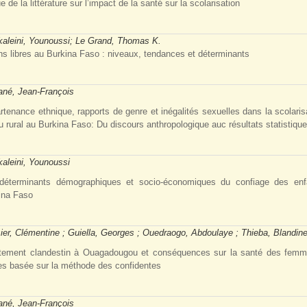
 de la littérature sur l’impact de la santé sur la scolarisation
kaleini, Younoussi; Le Grand, Thomas K.
ns libres au Burkina Faso : niveaux, tendances et déterminants
ané, Jean-François
rtenance ethnique, rapports de genre et inégalités sexuelles dans la scolaris
u rural au Burkina Faso: Du discours anthropologique auc résultats statistiqu
kaleini, Younoussi
déterminants démographiques et socio-économiques du confiage des enf
ina Faso
ier, Clémentine ; Guiella, Georges ; Ouedraogo, Abdoulaye ; Thieba, Blandin
tement clandestin à Ouagadougou et conséquences sur la santé des femm
es basée sur la méthode des confidentes
ané, Jean-François