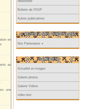
Newsletter
Bulletin de l'ISSP
Autres publications
ACCEDER A NOS PARTENAIRES
ation en
Nos Partenaires
es
GALERIES
ants au
Actualité en images
Galerie photos
e
Galerie Vidéos
es: une
video test