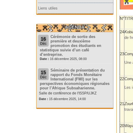
Liens utiles
N°
TIT
AGENDA
24
Kobi
Cérémonie de sortie des
de fr
16
première et deuxième
Déc
promotion des étudiants en
statistique suivie d’un café
23
Comp
d’entreprise.
Date :
16 décembre 2025, 08:00
Une 
Séminaire de présentation du
15
rapport du Fonds Monétaire
Déc
22
Comp
International (FMI) sur les
perspectives économiques régionales
Les i
pour l’Afrique Subsaharienne.
Salle de conférence de l'ISSP/UJKZ
Date :
15 décembre 2025, 14:00
21
Zourk
trava
20
Waya