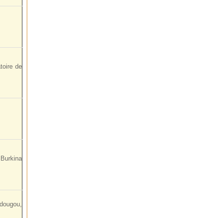
atoire de
 Burkina
adougou,