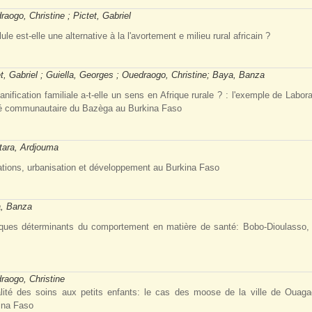
aogo, Christine ; Pictet, Gabriel
lule est-elle une alternative à la l'avortement e milieu rural africain ?
t, Gabriel ; Guiella, Georges ; Ouedraogo, Christine; Baya,
Banza
anification familiale a-t-elle un sens en Afrique rurale ? : l'exemple de Labor
é communautaire du Bazèga au Burkina Faso
tara, Ardjouma
ations, urbanisation et développement au Burkina Faso
, Banza
ques déterminants du comportement en matière de santé: Bobo-Dioulasso,
raogo, Christine
alité des soins aux petits enfants: le cas des moose de la ville de Ouag
ina Faso