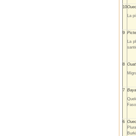
10
Ouedr
La pi
9
Picte
La pl
sant
8
Ouat
Migr
7
Baya
Quel
Faso
6
Oued
Plur
Burk