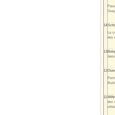
Pauv
Oua
14
Scho
La c
des 
13
Bolo
dans
12
Oued
Perm
Burk
11
Will
des 
urba