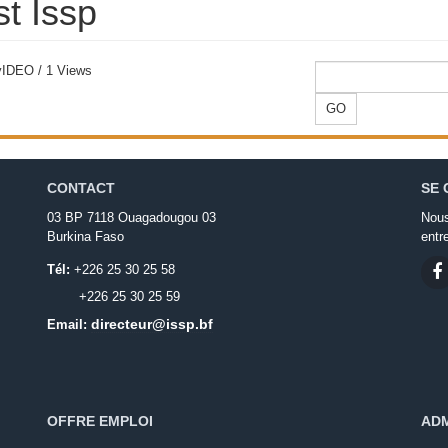
st Issp
vIDEO
/
1 Views
GO
CONTACT
SE 
03 BP 7118 Ouagadougou 03
Nous
Burkina Faso
entr
Tél:
+226 25 30 25 58
+226 25 30 25 59
directeur@issp.bf
Email:
OFFRE EMPLOI
ADM