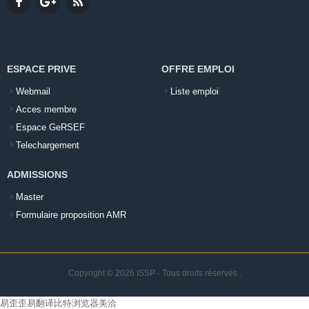
ESPACE PRIVE
OFFRE EMPLOI
Webmail
Liste emploi
Acces membre
Espace GeRSEF
Telechargement
ADMISSIONS
Master
Formulaire proposition AMR
Copyright © 2026 ISSP - Tous droits réservés
.
易歪歪
易翻译
比特浏览器
美洽