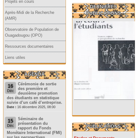
Projets en cours
DERNIERES
Après-Midi de la Recherche
PUBLICATIONS
(AMR)
Observatoire de Population de
Ouagadougou (OPO)
Ressources documentaires
Liens utiles
AGENDA
Cérémonie de sortie
16
des première et
Déc
deuxième promotion
des étudiants en statistique
suivie d’un café d’entreprise.
Date :
16 décembre 2025, 08:00
Séminaire de
15
présentation du
PUBLICATIONS
Déc
rapport du Fonds
Monétaire International (FMI)
sur les perspectives