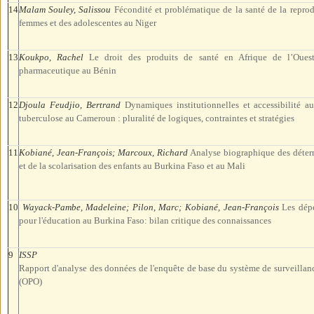
14
Malam Souley, Salissou
Fécondité et problématique de la santé de la repro
femmes et des adolescentes au Niger
13
Koukpo, Rachel
Le droit des produits de santé en Afrique de l’Ouest
pharmaceutique au Bénin
12
Djoula Feudjio, Bertrand
Dynamiques institutionnelles et accessibilité a
tuberculose au Cameroun : pluralité de logiques, contraintes et stratégies
11
Kobiané, Jean-François; Marcoux, Richard
Analyse biographique des déterm
et de la scolarisation des enfants au Burkina Faso et au Mali
10
Wayack-Pambe, Madeleine; Pilon, Marc; Kobiané, Jean-François
Les dépe
pour l'éducation au Burkina Faso: bilan critique des connaissances
9
ISSP
Rapport d'analyse des données de l'enquête de base du système de surveill
(OPO)