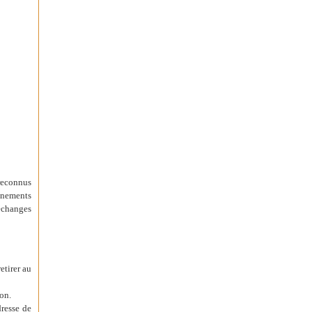
 reconnus
ignements
échanges
etirer au
on.
dresse de