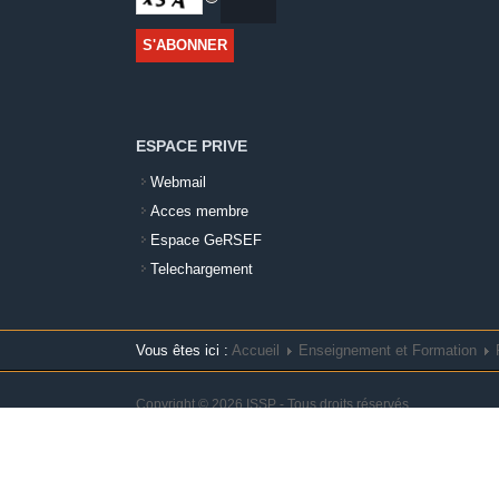
ESPACE PRIVE
Webmail
Acces membre
Espace GeRSEF
Telechargement
Vous êtes ici :
Accueil
Enseignement et Formation
Copyright © 2026 ISSP - Tous droits réservés
.
旺商聊
旺商聊
旺商聊
QuickQ
汽水音乐