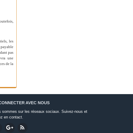
outefois,
els, les
t payable
idant pas
evra une
ces de la
CONNECTER AVEC NOUS
 sommes sur les réseaux sociaux. Suivez-nous et
ez en contact.