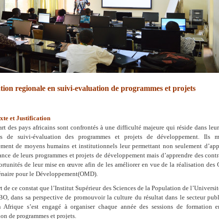
ion regionale en suivi-evaluation de programmes et projets
xte et Justification
rt des pays africains sont confrontés à une difficulté majeure qui réside dans leur
és de suivi-évaluation des programmes et projets de développement. Ils 
ement de moyens humains et institutionnels leur permettant non seulement d’appr
ance de leurs programmes et projets de développement mais d’apprendre des contra
rtunités de leur mise en œuvre afin de les améliorer en vue de la réalisation des 
énaire pour le Développement(OMD).
rt de ce constat que l’Institut Supérieur des Sciences de la Population de l’Universi
, dans sa perspective de promouvoir la culture du résultat dans le secteur publ
Afrique s’est engagé à organiser chaque année des sessions de formation e
on de programmes et projets.