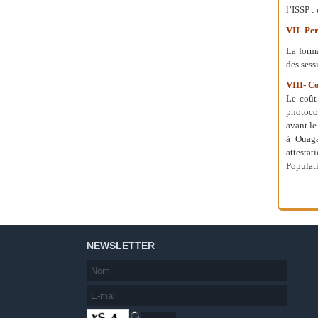
l’ISSP :
VII- Per
La form
des sess
VIII- C
Le coût
photocop
avant le
à Ouaga
attestat
Populat
NEWSLETTER