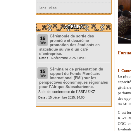
Liens utiles
AGENDA
Cérémonie de sortie des
16
première et deuxième
Déc
promotion des étudiants en
statistique suivie d’un café
Format
d’entreprise.
Date :
16 décembre 2025, 08:00
Séminaire de présentation du
I- Conte
15
rapport du Fonds Monétaire
Déc
La plupa
International (FMI) sur les
capacit
perspectives économiques régionales
pour l’Afrique Subsaharienne.
général
Salle de conférence de l'ISSP/UJKZ
perform
Date :
15 décembre 2025, 14:00
des oppo
du Mill
C’est fo
KI-ZERBO
ONG en 
Evaluati