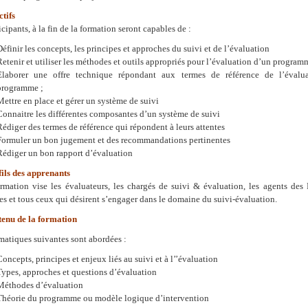
ctifs
icipants, à la fin de la formation seront capables de :
Définir les concepts, les principes et approches du suivi et de l’évaluation
Retenir et utiliser les méthodes et outils appropriés pour l’évaluation d’un program
Elaborer une offre technique répondant aux termes de référence de l’évalu
programme ;
Mettre en place et gérer un système de suivi
Connaitre les différentes composantes d’un système de suivi
Rédiger des termes de référence qui répondent à leurs attentes
Formuler un bon jugement et des recommandations pertinentes
Rédiger un bon rapport d’évaluation
fils des apprenants
ormation vise les évaluateurs, les chargés de suivi & évaluation, les agents des
es et tous ceux qui désirent s’engager dans le domaine du suivi-évaluation.
tenu de la formation
atiques suivantes sont abordées :
Concepts, principes et enjeux liés au suivi et à l’’évaluation
Types, approches et questions d’évaluation
Méthodes d’évaluation
Théorie du programme ou modèle logique d’intervention