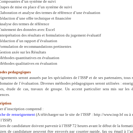
Composantes d’un système de suivi
Etapes de mise en place d’un système de suivi
Elaboration et analyse des termes de référence d’une évaluation
Rédaction d’une offre technique et financière
Analyse des termes de référence
Traitement des données avec Excel
Interprétation des résultats et formulation du jugement évaluatif
Rédaction d’un rapport d’évaluation
Formulation de recommandations pertinentes
Gestion axée sur les Résultats
Méthodes quantitatives en évaluation
Méthodes qualitatives en évaluation
odes pedagogiques
ignements seront assurés par les spécialistes de l’ISSP et de ses partenaires, tous
domaine de l’évaluation. Diverses méthodes pédagogiques seront utilisées : ense
ues, étude de cas, travaux de groupe. Un accent particulier sera mis sur les 
ences.
ription
er d’inscription comprend :
iche de renseignement
(A télécharger sur le site de l’ISSP : http://www.issp.bf ou à r
 l’ISSP)
iers de candidature doivent parvenir à l’ISSP 72 heures avant le début de la formati
iers de candidature peuvent être envoyés par courrier rapide, fax ou émail à l’a