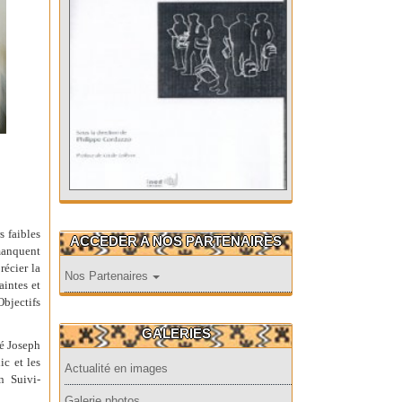
s faibles
ACCEDER A NOS PARTENAIRES
manquent
écier la
Nos Partenaires
intes et
Objectifs
GALERIES
té Joseph
ic et les
Actualité en images
n Suivi-
Galerie photos