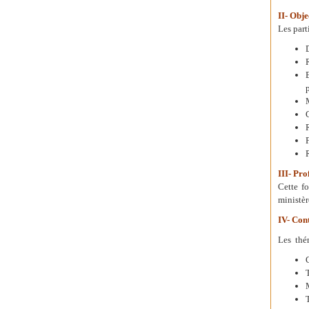
II- Obje
Les part
III- Pro
Cette f
ministèr
IV- Con
Les thém