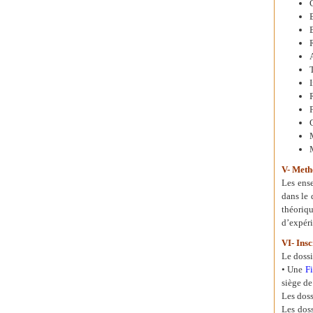
V- Meth
Les ense
dans le 
théoriq
d’expéri
VI- Insc
Le dossi
• Une
F
siège de
Les doss
Les doss