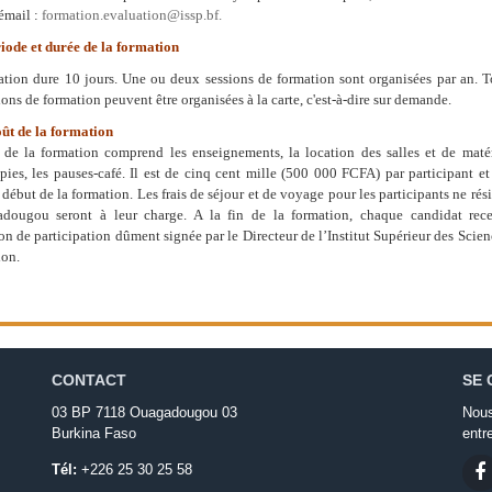
 émail :
formation.evaluation@issp.bf
.
iode et durée de la formation
ation dure 10 jours. Une ou deux sessions de formation sont organisées par an
. T
ions de formation peuvent être organisées à la carte, c'est-à-dire sur demande.
oût de la formation
 de la formation comprend les enseignements, la location des salles et de matéri
ies, les pauses-café. Il est de cinq cent mille (500 000 FCFA) par participant e
 début de la formation. Les frais de séjour et de voyage pour les participants ne rés
dougou seront à leur charge. A la fin de la formation, chaque candidat rec
ion de participation dûment signée par le Directeur de l’Institut Supérieur des Scien
ion.
CONTACT
SE 
03 BP 7118 Ouagadougou 03
Nous
Burkina Faso
entr
Tél:
+226 25 30 25 58