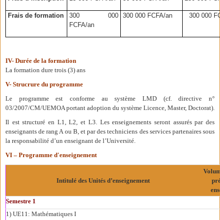
Frais de formation
300 000
300 000 FCFA/an
300
000 F
FCFA/an
IV- Durée de la formation
La formation dure trois (3) ans
V- Strucrure du programme
Le programme est conforme au système LMD (cf. directive n°
03/2007/CM/UEMOA portant adoption du système Licence, Master, Doctorat).
Il est structuré en L1, L2, et L3. Les enseignements seront assurés par des
enseignants de rang A ou B, et par des techniciens des services partenaires sous
la responsabilité d’un enseignant de l’Université.
VI – Programme d'enseignement
Volum
Intitulé des Unités d’enseignement
pré
ens
Semestre 1
1) UE11: Mathématiques I