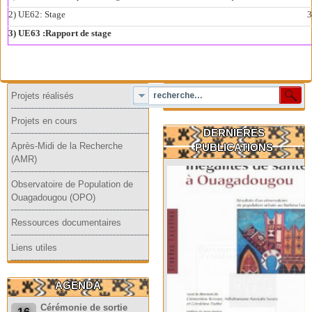
2) UE62: Stage
3
3) UE63 :Rapport de stage
Projets réalisés
Projets en cours
DERNIERES
Après-Midi de la Recherche
PUBLICATIONS
(AMR)
Observatoire de Population de
Ouagadougou (OPO)
Ressources documentaires
Liens utiles
AGENDA
Cérémonie de sortie