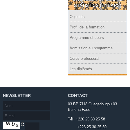
STATISTICS (3 YEARS)
Objectifs
Profil de la formation
Programme et cours
Admission au programme
Corps professoral
Les diplômés
NEWSLETTER
CONTACT
03 BP 7118 Ouagadougou 03
Burkina Faso
Tél:
+226 25 30 25 58
+226 25 30 25 59