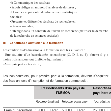
4) Communiquer des résultats
•Savoir rédiger un rapport d’analyse de données ;
•Organiser et présenter des données en statistiques
sociales;
•Présenter et diffuser les résultats de recherche en
sciences sociales;
•Interagir dans un contexte de travail de recherche (maitriser la démarche
de la recherche en sciences sociales).
III – Conditions d'admission à la formation
Les conditions d’admission à la formation sont les suivantes :
- Etre titulaire d’un baccalauréat scientifique (C, D, E ou F), obtenu il y a
moins trois ans, ou tout diplôme équivalent ;
- Avoir pris part au test écrit ;
Les non-boursiers, pour prendre part à la formation, devront s’acquitter
des frais annuels d’inscription et de formation comme suit :
Ressortissants d’un pays de
Ressorti
l’UEMOA
pays hors
Régime étudiant
Régime particulier
Tout régime
Frais d’inscription
15 000 FCFA/an
50 000 FCFA/an
250 000 FC