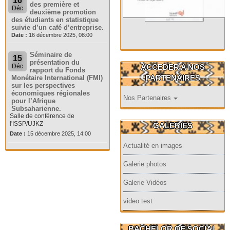
16
des première et
Déc
deuxième promotion
des étudiants en statistique
suivie d’un café d’entreprise.
Date :
16 décembre 2025, 08:00
Séminaire de
15
présentation du
ACCEDER A NOS
Déc
rapport du Fonds
PARTENAIRES
Monétaire International (FMI)
sur les perspectives
économiques régionales
Nos Partenaires
pour l’Afrique
Subsaharienne.
Salle de conférence de
l'ISSP/UJKZ
GALERIES
Date :
15 décembre 2025, 14:00
Actualité en images
Galerie photos
Galerie Vidéos
video test
BACHELOR OF SOCIAL