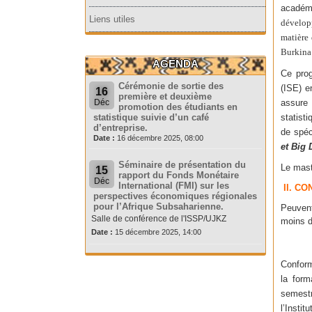
acadé
Liens utiles
développ
matière 
Burkina 
AGENDA
Ce prog
Cérémonie de sortie des
(ISE) e
16
première et deuxième
Déc
assure 
promotion des étudiants en
statistique suivie d’un café
statist
d’entreprise.
de spéc
Date :
16 décembre 2025, 08:00
et Big 
Séminaire de présentation du
Le mast
15
rapport du Fonds Monétaire
Déc
International (FMI) sur les
II. C
perspectives économiques régionales
pour l’Afrique Subsaharienne.
Peuvent
Salle de conférence de l'ISSP/UJKZ
moins d
Date :
15 décembre 2025, 14:00
Conform
la form
semestr
l’Instit