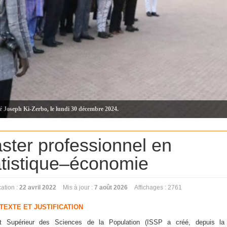
té Joseph Ki-Zerbo, le lundi 30 décembre 2024.
ster professionnel en
atistique–économie
cation :
22 avril 2022
Mis à jour :
7 août 2026
Affichages : 2761
TEXTE ET JUSTIFICATION
itut Supérieur des Sciences de la Population (ISSP a créé, depuis la 