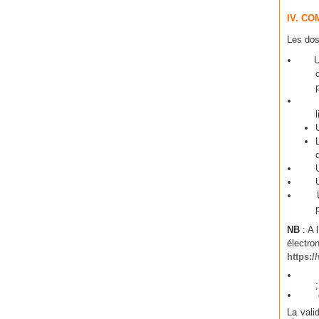
IV. C
Les dos
Une 
Une 
l
Une 
Une 
Une 
NB
: A 
électron
https:
crée
dépo
La vali