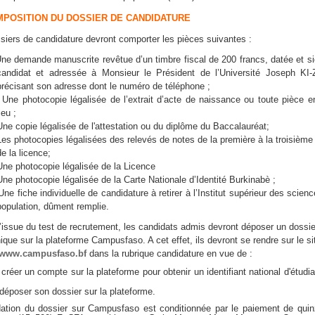
OMPOSITION DU DOSSIER DE CANDIDATURE
siers de candidature devront comporter les pièces suivantes :
demande manuscrite revêtue d’un timbre fiscal de 200 francs, datée et s
candidat et adressée à Monsieur le Président de l’Université Joseph KI
précisant son adresse dont le numéro de téléphone ;
photocopie légalisée de l’extrait d’acte de naissance ou toute pièce e
ieu ;
Une copie légalisée de l'attestation ou du diplôme du Baccalauréat;
Les photocopies légalisées des relevés de notes de la première à la troisièm
de la licence;
photocopie légalisée de la Licence
photocopie légalisée de la Carte Nationale d’Identité Burkinabè ;
fiche individuelle de candidature à retirer à l’Institut supérieur des scienc
population, dûment remplie.
l’issue du test de recrutement, les candidats admis devront déposer un dossie
ique sur la plateforme Campusfaso. A cet effet, ils devront se rendre sur le si
//www.campusfaso.bf
dans la rubrique candidature en vue de :
r un compte sur la plateforme pour obtenir un identifiant national d'étudia
;
ser son dossier sur la plateforme.
dation du dossier sur Campusfaso est conditionnée par le paiement de quin