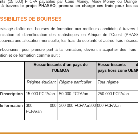
ents (15 500) F CFA payables par Coris Money, Moov Money ou Orange
, à travers le projet PHASAO, prendra en charge ces frais pour les ca
OSSIBILITES DE BOURSES
envisagé d’offrir des bourses de formation aux meilleurs candidats à travers l
nisation et d’amélioration des statistiques en Afrique de l’Ouest (PHA
ouvrira une allocation mensuelle, les frais de scolarité et autres frais nécess
-boursiers, pour prendre part à la formation, devront s’acquitter des frais
iption et de formation comme suit :
Ressortissants d’un pays de
Ressortissants d
l’UEMOA
pays hors zone UE
Régime étudiant
Régime particulier
Tout régime
d’inscription
15 000 FCFA/an
50 000 FCFA/an
250 000 FCFA/an
de formation
300 000
300 000 FCFA/an
300
000 FCFA/an
FCFA/an