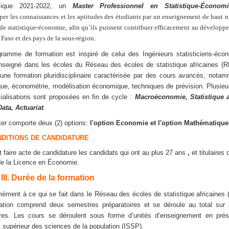
mique 2021-2022, un
Master Professionnel en Statistique-Économ
er les connaissances et les aptitudes des étudiants par un enseignement de haut 
de statistique-économie, afin qu’ils puissent contribuer efficacement au dévelop
Faso et des pays de la sous-région.
ramme de formation est inspiré de celui des Ingénieurs statisticiens-éco
nseigné dans les écoles du Réseau des écoles de statistique africaines (R
une formation pluridisciplinaire caractérisée par des cours avancés, nota
ique, économétrie, modélisation économique, techniques de prévision. Plusieu
ialisations sont proposées en fin de cycle :
Macroéconomie, Statistique 
Data, Actuariat
.
er comporte deux (2) options:
l'option Economie et l'option Mathématique
ONDITIONS DE CANDIDATURE
 faire acte de candidature les candidats qui ont au plus 27 ans
,
et titulaires 
e la Licence en Économie.
III. Durée de la formation
ément à ce qui se fait dans le Réseau des écoles de statistique africaines
ation comprend deux semestres préparatoires et se déroule au total sur 
es. Les cours se déroulent sous forme d’unités d’enseignement en prés
ut supérieur des sciences de la population (ISSP).