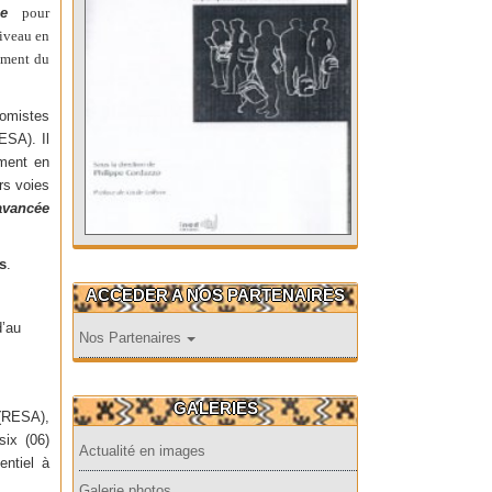
ie
pour
niveau en
pement du
nomistes
ESA). Il
mment en
rs voies
avancée
s
.
ACCEDER A NOS PARTENAIRES
d’au
Nos Partenaires
GALERIES
 (RESA),
six (06)
Actualité en images
entiel à
Galerie photos