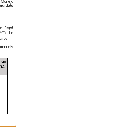
 Money.
ndidats
e Projet
SAO). La
aires.
 annuels
’un
MOA