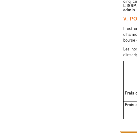
cinq c
L’ISSP
admis.
V. P
Il est 
d’harmo
bourse c
Les non
d’inscr
Frais 
Frais 