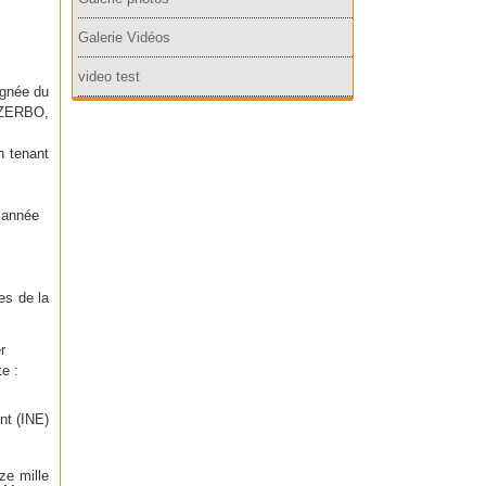
Galerie Vidéos
video test
ignée du
-ZERBO,
n tenant
e année
es de la
r
te :
nt (INE)
ze mille