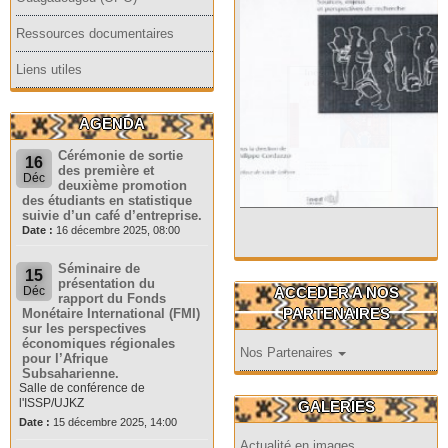
Ressources documentaires
Liens utiles
AGENDA
Cérémonie de sortie
16
des première et
Déc
deuxième promotion
des étudiants en statistique
suivie d’un café d’entreprise.
Date :
16 décembre 2025, 08:00
Séminaire de
15
présentation du
ACCEDER A NOS
Déc
rapport du Fonds
PARTENAIRES
Monétaire International (FMI)
sur les perspectives
économiques régionales
Nos Partenaires
pour l’Afrique
Subsaharienne.
Salle de conférence de
l'ISSP/UJKZ
GALERIES
Date :
15 décembre 2025, 14:00
Actualité en images