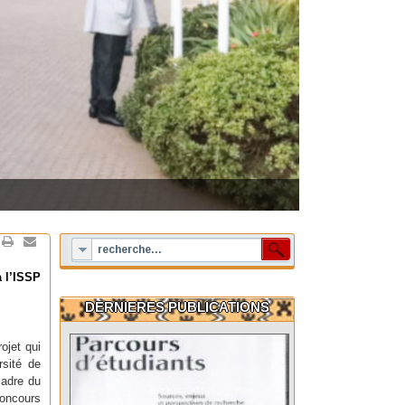
à l’ISSP
DERNIERES PUBLICATIONS
ojet qui
rsité de
cadre du
oncours