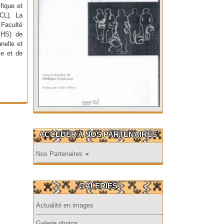
fique et
UCL). La
 Faculté
SHS) de
nelle et
ie et de
ACCEDER A NOS PARTENAIRES
Nos Partenaires
GALERIES
Actualité en images
Galerie photos