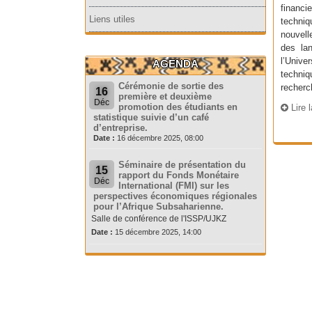
financi
Liens utiles
techniq
nouvell
des la
l’Unive
AGENDA
techniq
Cérémonie de sortie des
recherc
16
première et deuxième
Déc
promotion des étudiants en
Lire l
statistique suivie d’un café
d’entreprise.
Date :
16 décembre 2025, 08:00
Séminaire de présentation du
15
rapport du Fonds Monétaire
Déc
International (FMI) sur les
perspectives économiques régionales
pour l’Afrique Subsaharienne.
Salle de conférence de l'ISSP/UJKZ
Date :
15 décembre 2025, 14:00