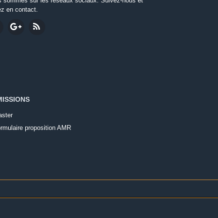
 sommes sur les réseaux sociaux. Suivez-nous et
ez en contact.
ISSIONS
ster
rmulaire proposition AMR