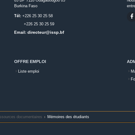
03 BP 7118 Ouagadougou 03
Nous
Burkina Faso
entr
Tél:
+226 25 30 25 58
+226 25 30 25 59
directeur@issp.bf
Email:
OFFRE EMPLOI
ADM
Liste emploi
Ma
Fo
ssources documentaires
Mémoires des étudiants