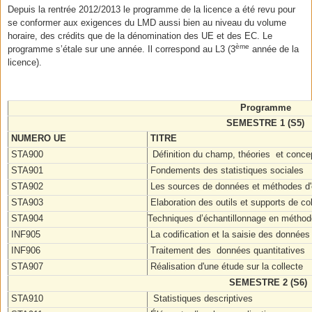
Depuis la rentrée 2012/2013 le programme de la licence a été revu pour
se conformer aux exigences du LMD aussi bien au niveau du volume
horaire, des crédits que de la dénomination des UE et des EC. Le
ème
programme s’étale sur une année. Il correspond au L3 (3
année de la
licence).
Programme
SEMESTRE 1 (S5)
NUMERO UE
TITRE
STA900
Définition du champ, théories et conce
STA901
Fondements des statistiques sociales
STA902
Les sources de données et méthodes d'
STA903
Elaboration des outils et supports de co
STA904
Techniques d’échantillonnage en méthodo
INF905
La codification et la saisie des données
INF906
Traitement des données quantitatives
STA907
Réalisation d'une étude sur la collecte
SEMESTRE 2 (S6)
STA910
Statistiques descriptives