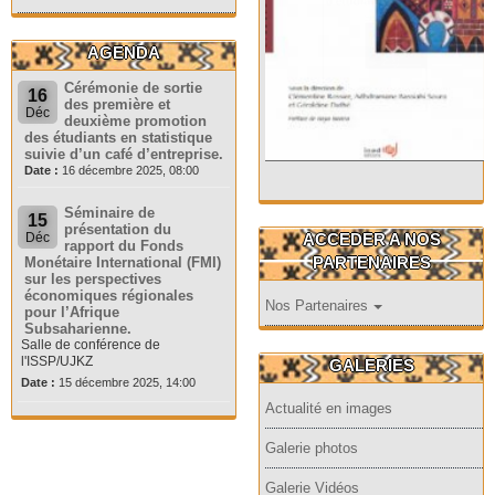
AGENDA
Cérémonie de sortie
16
des première et
Déc
deuxième promotion
des étudiants en statistique
suivie d’un café d’entreprise.
Date :
16 décembre 2025, 08:00
Séminaire de
15
présentation du
ACCEDER A NOS
Déc
rapport du Fonds
PARTENAIRES
Monétaire International (FMI)
sur les perspectives
économiques régionales
Nos Partenaires
pour l’Afrique
Subsaharienne.
Salle de conférence de
l'ISSP/UJKZ
GALERIES
Date :
15 décembre 2025, 14:00
Actualité en images
Galerie photos
Galerie Vidéos