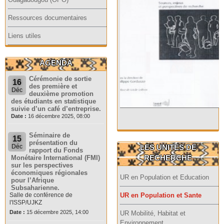
Ressources documentaires
Liens utiles
AGENDA
Cérémonie de sortie
16
des première et
Déc
deuxième promotion
des étudiants en statistique
suivie d’un café d’entreprise.
Date :
16 décembre 2025, 08:00
Séminaire de
15
présentation du
LES UNITES DE
Déc
rapport du Fonds
RECHERCHE
Monétaire International (FMI)
sur les perspectives
économiques régionales
UR en Population et Education
pour l’Afrique
Subsaharienne.
Salle de conférence de
UR en Population et Sante
l'ISSP/UJKZ
Date :
15 décembre 2025, 14:00
UR Mobilité, Habitat et
Environnement