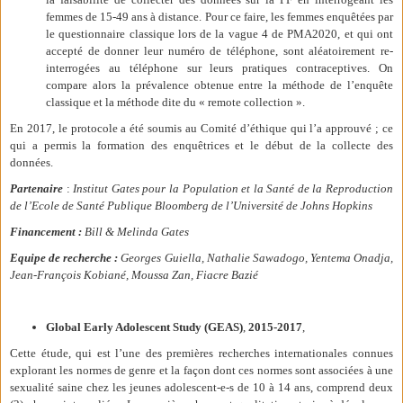
femmes de 15-49 ans à distance. Pour ce faire, les femmes enquêtées par
le questionnaire classique lors de la vague 4 de PMA2020, et qui ont
accepté de donner leur numéro de téléphone, sont aléatoirement re-
interrogées au téléphone sur leurs pratiques contraceptives. On
compare alors la prévalence obtenue entre la méthode de l’enquête
classique et la méthode dite du « remote collection ».
En 2017, le protocole a été soumis au Comité d’éthique qui l’a approuvé ; ce
qui a permis la formation des enquêtrices et le début de la collecte des
données.
Partenaire
:
Institut Gates pour la Population et la Santé de la Reproduction
de l’Ecole de Santé Publique Bloomberg de l’Université de Johns Hopkins
Financement :
Bill & Melinda Gates
Equipe de recherche :
Georges Guiella, Nathalie Sawadogo, Yentema Onadja,
Jean-François Kobiané, Moussa Zan, Fiacre Bazié
Global Early Adolescent Study (GEAS)
,
2015-2017
,
Cette étude, qui est l’une des premières recherches internationales connues
explorant les normes de genre et la façon dont ces normes sont associées à une
sexualité saine chez les jeunes adolescent-e-s de 10 à 14 ans, comprend deux