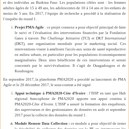
et des individus au Burkina Faso. Les populations cibles sont : les femmes
adultes âgées de 15 à 49 ans, les adolescentes de 10 à 14 ans et les enfants de
moins de 5 ans. En 2017, l’équipe de recherche a procédé à la réalisation de
l’enquête du round 1.
Projet PMA-Agile
: ce projet connexe a pour objectif principal de faire
le suivi et l’évaluation des interventions financées par la Fondation
Gates à travers
The Challenge Initiative
(TCI) et
DKT International
(DKT), une organisation mondiale pour le marketing social. Ces
interventions visent à améliorer l'accès aux soins de santé reproductive
en milieu urbain, en particulier pour les populations économiquement
marginalisées. Deux sites bénéficient de ces interventions et seront
concernés par le suivi-évaluation. Il s’agit de Ouagadougou et de
Koudougou.
En septembre 2017, la plateforme PMA2020 a procédé au lancement de PMA
Agile et le 20 décembre 2017, le sous-contrat a été signé.
Appui technique à PMA2020-Côte d’Ivoire
: l’ISSP en tant que Hub
régional francophone de PMA2020 apporte son appui continu à
PMA2020-Côte d’Ivoire. L’ISSP a assuré la formation des enquêteurs,
des superviseurs et des gestionnaires de données en août et septembre
2017 pour la collecte des données du round 1.
Module Remote Data Collection :
ce module a pour objectif de tester
la faisabilité de collecter des données sur la PF en interrogeant les