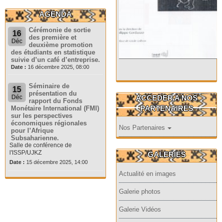
AGENDA
Cérémonie de sortie
16
des première et
Déc
deuxième promotion
des étudiants en statistique
suivie d’un café d’entreprise.
Date :
16 décembre 2025, 08:00
Séminaire de
15
présentation du
ACCEDER A NOS
Déc
rapport du Fonds
PARTENAIRES
Monétaire International (FMI)
sur les perspectives
économiques régionales
Nos Partenaires
pour l’Afrique
Subsaharienne.
Salle de conférence de
l'ISSP/UJKZ
GALERIES
Date :
15 décembre 2025, 14:00
Actualité en images
Galerie photos
Galerie Vidéos