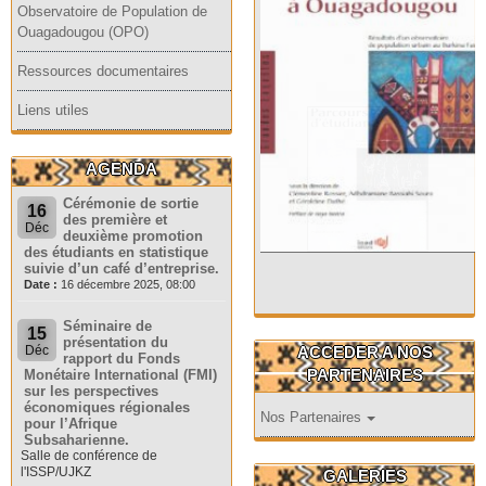
Observatoire de Population de
Ouagadougou (OPO)
Ressources documentaires
Liens utiles
AGENDA
Cérémonie de sortie
16
des première et
Déc
deuxième promotion
des étudiants en statistique
suivie d’un café d’entreprise.
Date :
16 décembre 2025, 08:00
Séminaire de
15
présentation du
ACCEDER A NOS
Déc
rapport du Fonds
PARTENAIRES
Monétaire International (FMI)
sur les perspectives
économiques régionales
Nos Partenaires
pour l’Afrique
Subsaharienne.
Salle de conférence de
l'ISSP/UJKZ
GALERIES