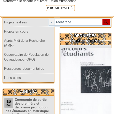
plateforme le donateur suivant: Union Européenne
PORTAIL D'ACCÈS
Projets réalisés
Projets en cours
DERNIERES
Après-Midi de la Recherche
PUBLICATIONS
(AMR)
Observatoire de Population de
Ouagadougou (OPO)
Ressources documentaires
Liens utiles
AGENDA
Cérémonie de sortie
16
des première et
Déc
deuxième promotion
des étudiants en statistique