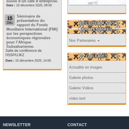
suivie d’un café d’entreprise.
Date :
16 décembre 2025, 08:00
Séminaire de
15
présentation du
ACCEDER A NOS
Déc
rapport du Fonds
PARTENAIRES
Monétaire International (FMI)
sur les perspectives
économiques régionales
Nos Partenaires
pour l’Afrique
Subsaharienne.
Salle de conférence de
l'ISSP/UJKZ
GALERIES
Date :
15 décembre 2025, 14:00
Actualité en images
Galerie photos
Galerie Vidéos
video test
NEWSLETTER
CONTACT