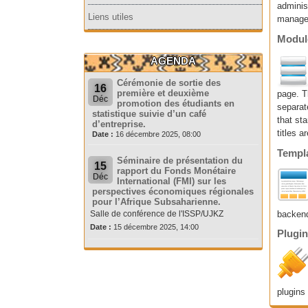
adminis
Liens utiles
manage
Modul
AGENDA
Cérémonie de sortie des
16
première et deuxième
page. T
Déc
promotion des étudiants en
separat
statistique suivie d’un café
that sta
d’entreprise.
titles 
Date :
16 décembre 2025, 08:00
Templ
Séminaire de présentation du
15
rapport du Fonds Monétaire
Déc
International (FMI) sur les
perspectives économiques régionales
pour l’Afrique Subsaharienne.
Salle de conférence de l'ISSP/UJKZ
backen
Date :
15 décembre 2025, 14:00
Plugi
plugins