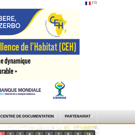
FR
CENTRE DE DOCUMENTATION
PARTENARIAT
1
2
3
4
5
6
7
8
9
10