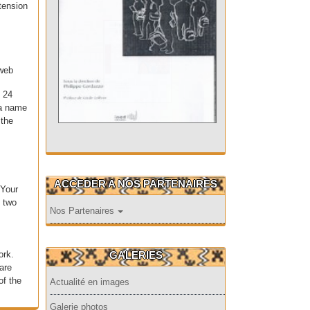
tension
 web
s 24
 a name
 the
ACCEDER A NOS PARTENAIRES
 Your
d two
Nos Partenaires
ork.
GALERIES
are
of the
Actualité en images
Galerie photos