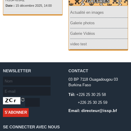
l'ISSP/UJKZ
GALERIES
Date :
15 décembre 2025, 14:00
Actualité en images
Galerie photos
Galerie Vidéos
video test
NEWSLETTER
CONTACT
03 BP 7118 Ouagadougou 03
Burkina Faso
Tél:
+226 25 30 25 58
+226 25 30 25 59
directeur@issp.bf
Email:
SE CONNECTER AVEC NOUS