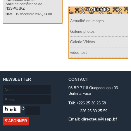
Salle de conférence de
l'ISSP/UJKZ
GALERIES
Date :
15 décembre 2025, 14:00
Actualité en images
Galerie photos
Galerie Vidéos
video test
NEWSLETTER
CONTACT
03 BP 7118 Ouagadougou 03
Burkina Faso
Tél:
+226 25 30 25 58
+226 25 30 25 59
directeur@issp.bf
Email: