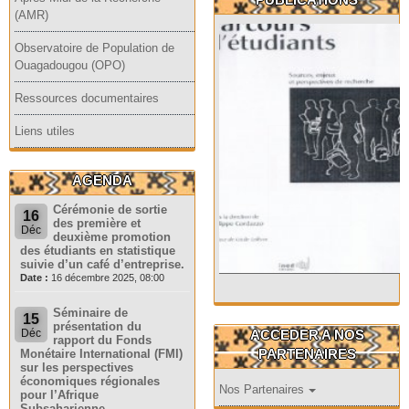
(AMR)
Observatoire de Population de
Ouagadougou (OPO)
Ressources documentaires
Liens utiles
AGENDA
Cérémonie de sortie
16
des première et
Déc
deuxième promotion
des étudiants en statistique
suivie d’un café d’entreprise.
Date :
16 décembre 2025, 08:00
Séminaire de
15
présentation du
ACCEDER A NOS
Déc
rapport du Fonds
PARTENAIRES
Monétaire International (FMI)
sur les perspectives
économiques régionales
Nos Partenaires
pour l’Afrique
Subsaharienne.