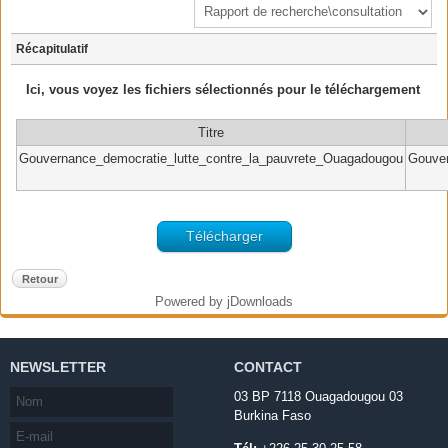
Récapitulatif
Ici, vous voyez les fichiers sélectionnés pour le téléchargement
Titre
Gouvernance_democratie_lutte_contre_la_pauvrete_Ouagadougou
Gouver
Télécharger
Retour
Powered by jDownloads
NEWSLETTER
CONTACT
03 BP 7118 Ouagadougou 03
Burkina Faso