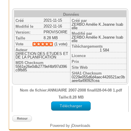
Données
2021-11-15
Créé
Créé par
ZERBO Amélie K.Jeanne Isab
2022-11-16
Modifié le
elle
PROVISOIRE
Version:
Modifié par
ZERBO Amélie K.Jeanne Isab
8.28 MB
Taille
elle
Vote
(1 vote)
Téléchargements
Auteur
1 584
DIRECTION DES ETUDES ET
Licence
DE LA PLANIFICATION
Prix
MD5 Checksum
5561e26e0db2779ef4bf97d396
Site Web
c8fb85
SHA1 Checksum
0229e055d6d4aec4426521ac0b
aee4a49092fcea
Nom de fichier:ANNUAIRE 2007-2008 final028-04-08 1.pdf
Taille:8.28 MB
Télécharger
Retour
Powered by jDownloads