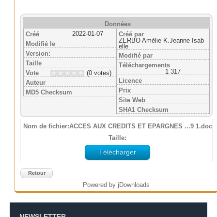
Données
2022-01-07
Créé
Créé par
ZERBO Amélie K.Jeanne Isab
Modifié le
elle
Version:
Modifié par
Taille
Téléchargements
1 317
Vote
(0 votes)
Licence
Auteur
Prix
MD5 Checksum
Site Web
SHA1 Checksum
Nom de fichier:
ACCES AUX CREDITS ET EPARGNES ...9 1.doc
Taille:
Télécharger
Retour
Powered by jDownloads
NEWSLETTER