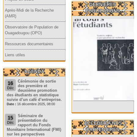
DERNIERES
Après-Midi de la Recherche
PUBLICATIONS
(AMR)
Observatoire de Population de
Ouagadougou (OPO)
Ressources documentaires
Liens utiles
AGENDA
Cérémonie de sortie
16
des première et
Déc
deuxième promotion
des étudiants en statistique
suivie d’un café d’entreprise.
Date :
16 décembre 2025, 08:00
Séminaire de
15
présentation du
ACCEDER A NOS
Déc
rapport du Fonds
PARTENAIRES
Monétaire International (FMI)
sur les perspectives