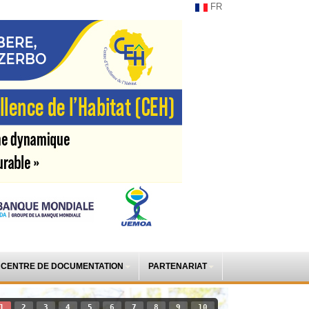
FR
CENTRE DE DOCUMENTATION
PARTENARIAT
1
2
3
4
5
6
7
8
9
10