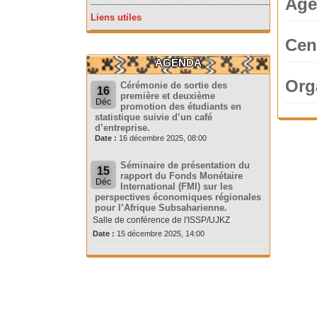
Age
Liens utiles
Cen
AGENDA
Org
Cérémonie de sortie des
16
première et deuxième
Déc
promotion des étudiants en
statistique suivie d’un café
d’entreprise.
Date :
16 décembre 2025, 08:00
Séminaire de présentation du
15
rapport du Fonds Monétaire
Déc
International (FMI) sur les
perspectives économiques régionales
pour l’Afrique Subsaharienne.
Salle de conférence de l'ISSP/UJKZ
Date :
15 décembre 2025, 14:00