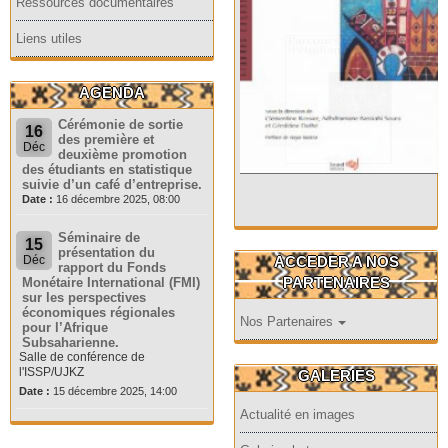
Ressources documentaires
Liens utiles
AGENDA
Cérémonie de sortie
16
des première et
Déc
deuxième promotion
des étudiants en statistique
suivie d’un café d’entreprise.
Date :
16 décembre 2025, 08:00
Séminaire de
15
présentation du
ACCEDER A NOS
Déc
rapport du Fonds
PARTENAIRES
Monétaire International (FMI)
sur les perspectives
économiques régionales
Nos Partenaires
pour l’Afrique
Subsaharienne.
Salle de conférence de
l'ISSP/UJKZ
GALERIES
Date :
15 décembre 2025, 14:00
Actualité en images