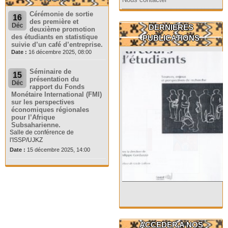
Cérémonie de sortie
16
des première et
Déc
DERNIERES
deuxième promotion
des étudiants en statistique
PUBLICATIONS
suivie d’un café d’entreprise.
Date :
16 décembre 2025, 08:00
Séminaire de
15
présentation du
Déc
rapport du Fonds
Monétaire International (FMI)
sur les perspectives
économiques régionales
pour l’Afrique
Subsaharienne.
Salle de conférence de
l'ISSP/UJKZ
Date :
15 décembre 2025, 14:00
ACCEDER A NOS