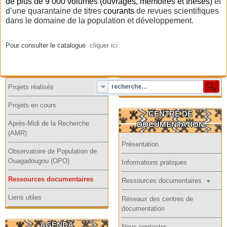
de plus de 9 000
volumes
(ouvrages, mémoires et thèses)
et
d’une quarantaine de titres
courants
de revues scientifiques
dans le domaine de la population et développement.
Pour consulter le catalogue
cliquer ici
Projets réalisés
Projets en cours
CENTRE DE
Après-Midi de la Recherche
DOCUMENTATION
(AMR)
Présentation
Observatoire de Population de
Ouagadougou (OPO)
Informations pratiques
Ressources documentaires
Ressources documentaires
Liens utiles
Réseaux des centres de
documentation
AGENDA
Nous contacter