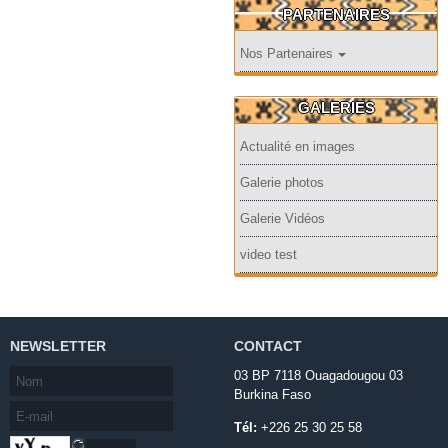
PARTENAIRES
Nos Partenaires
GALERIES
Actualité en images
Galerie photos
Galerie Vidéos
video test
NEWSLETTER
CONTACT
03 BP 7118 Ouagadougou 03
Burkina Faso
Tél:
+226 25 30 25 58