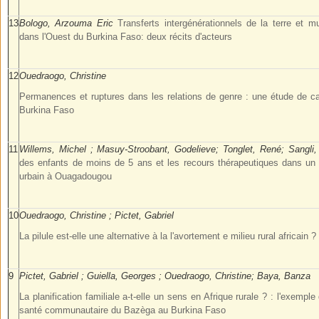
13
Bologo, Arzouma Eric
Transferts intergénérationnels de la terre et m
dans l'Ouest du Burkina Faso: deux récits d'acteurs
12
Ouedraogo, Christine
Permanences et ruptures dans les relations de genre : une étude de cas
Burkina Faso
11
Willems, Michel ; Masuy-Stroobant, Godelieve; Tonglet, René; Sangli,
des enfants de moins de 5 ans et les recours thérapeutiques dans un di
urbain à Ouagadougou
10
Ouedraogo, Christine ; Pictet, Gabriel
La pilule est-elle une alternative à la l'avortement e milieu rural africain ?
9
Pictet, Gabriel ; Guiella, Georges ; Ouedraogo, Christine; Baya,
Banza
La planification familiale a-t-elle un sens en Afrique rurale ? : l'exemple
santé communautaire du Bazèga au Burkina Faso