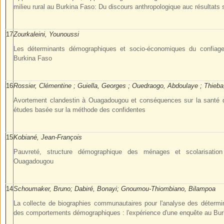
milieu rural au Burkina Faso: Du discours anthropologique auc résultats s
17
Zourkaleini, Younoussi
Les déterminants démographiques et socio-économiques du confiag
Burkina Faso
16
Rossier, Clémentine ; Guiella, Georges ; Ouedraogo, Abdoulaye ; Thieba
Avortement clandestin à Ouagadougou et conséquences sur la santé
études basée sur la méthode des confidentes
15
Kobiané, Jean-François
Pauvreté, structure démographique des ménages et scolarisatio
Ouagadougou
14
Schoumaker, Bruno; Dabiré, Bonayi; Gnoumou-Thiombiano, Bilampoa
La collecte de biographies communautaires pour l'analyse des détermi
des comportements démographiques : l'expérience d'une enquête au Bu