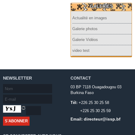
GALERIES
Actualité en images
Galerie photos
Galerie Vidéos
video test
NEWSLETTER
CONTACT
03 BP 7118 Ouagadougou 03
Burkina Faso
Tél:
+226 25 30 25 58
+226 25 30 25 59
directeur@issp.bf
Email: