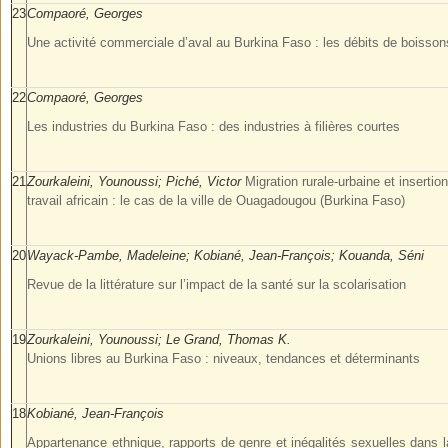
23
Compaoré, Georges
Une activité commerciale d’aval au Burkina Faso : les débits de boiss
22
Compaoré, Georges
Les industries du Burkina Faso : des industries à filières courtes
21
Zourkaleini, Younoussi; Piché, Victor
Migration rurale-urbaine et insertio
travail africain : le cas de la ville de Ouagadougou (Burkina Faso)
20
Wayack-Pambe, Madeleine; Kobiané, Jean-François; Kouanda, Séni
Revue de la littérature sur l’impact de la santé sur la scolarisation
19
Zourkaleini, Younoussi; Le Grand, Thomas K.
Unions libres au Burkina Faso : niveaux, tendances et déterminants
18
Kobiané, Jean-François
Appartenance ethnique, rapports de genre et inégalités sexuelles dans l