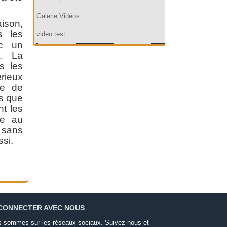
Galerie Vidéos
ison,
s les
video test
ec un
l. La
s les
érieux
ue de
us que
nt les
ce au
 sans
ssi.
CONNECTER AVEC NOUS
 sommes sur les réseaux sociaux. Suivez-nous et