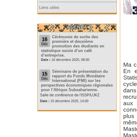
Liens utiles
AGENDA
Cérémonie de sortie des
16
première et deuxième
Déc
promotion des étudiants en
statistique suivie d’un café
d’entreprise.
Date :
16 décembre 2025, 08:00
Ma c
En e
Séminaire de présentation du
15
rapport du Fonds Monétaire
Stati
Déc
International (FMI) sur les
cycl
perspectives économiques régionales
dans
pour l’Afrique Subsaharienne.
Salle de conférence de l'ISSP/UJKZ
recru
Date :
15 décembre 2025, 14:00
aux 
conne
plus 
même
Maste
Maste