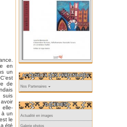
ance.
ce en
ans un
ACCEDER A NOS PARTENAIRES
C’est
re de
Nos Partenaires
ondais
 suis
 avoir
GALERIES
 elle-
 à un
Actualité en images
est le
 a été
Galerie photos