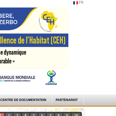
FR
CENTRE DE DOCUMENTATION
PARTENARIAT
1
2
3
4
5
6
7
8
9
10