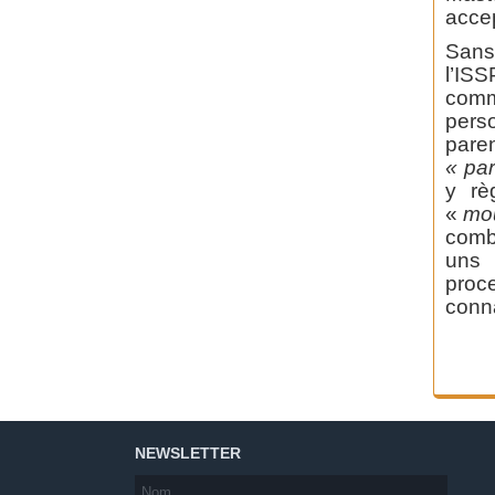
acce
Sans
l’IS
comm
pers
pare
« par
y rè
«
mou
combl
uns 
proc
conna
NEWSLETTER