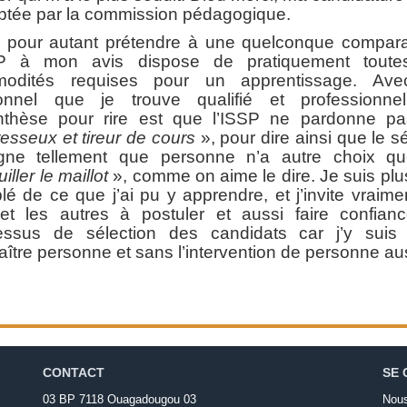
ptée par la commission pédagogique.
 pour autant prétendre à une quelconque compara
SP à mon avis dispose de pratiquement toute
odités requises pour un apprentissage. Av
onnel que je trouve qualifié et professionne
nthèse pour rire est que l’ISSP ne pardonne pa
esseux et tireur de cours
», pour dire ainsi que le s
gne tellement que personne n’a autre choix q
iller le maillot
», comme on aime le dire. Je suis pl
é de ce que j’ai pu y apprendre, et j’invite vraime
et les autres à postuler et aussi faire confian
essus de sélection des candidats car j’y suis
ître personne et sans l’intervention de personne au
CONTACT
SE 
03 BP 7118 Ouagadougou 03
Nous