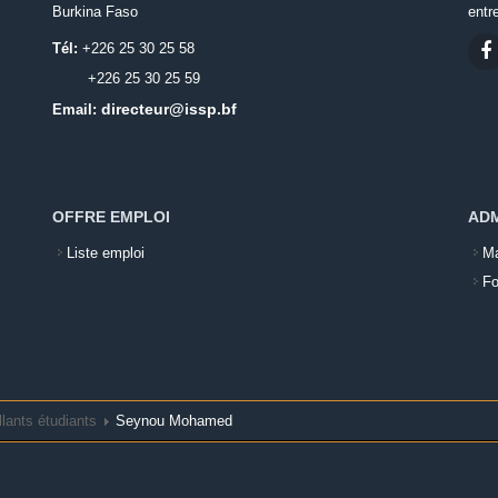
Burkina Faso
entr
Tél:
+226 25 30 25 58
+226 25 30 25 59
directeur@issp.bf
Email:
OFFRE EMPLOI
ADM
Liste emploi
Ma
Fo
llants étudiants
Seynou Mohamed