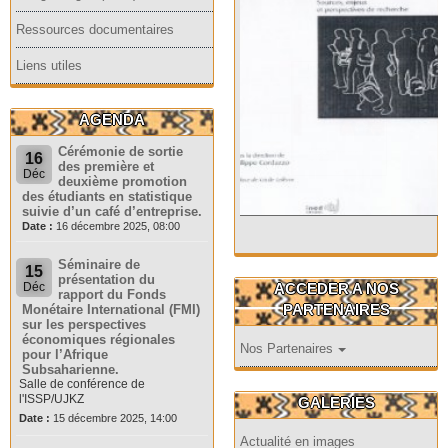
Ressources documentaires
Liens utiles
AGENDA
Cérémonie de sortie
16
des première et
Déc
deuxième promotion
des étudiants en statistique
suivie d’un café d’entreprise.
Date :
16 décembre 2025, 08:00
Séminaire de
15
présentation du
ACCEDER A NOS
Déc
rapport du Fonds
PARTENAIRES
Monétaire International (FMI)
sur les perspectives
économiques régionales
Nos Partenaires
pour l’Afrique
Subsaharienne.
Salle de conférence de
l'ISSP/UJKZ
GALERIES
Date :
15 décembre 2025, 14:00
Actualité en images