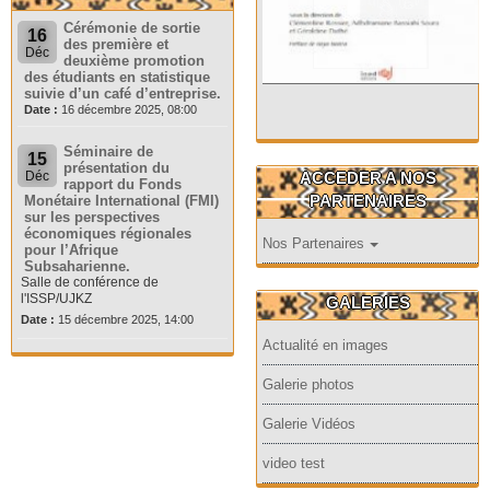
Cérémonie de sortie
16
des première et
Déc
deuxième promotion
des étudiants en statistique
suivie d’un café d’entreprise.
Date :
16 décembre 2025, 08:00
Séminaire de
15
présentation du
ACCEDER A NOS
Déc
rapport du Fonds
PARTENAIRES
Monétaire International (FMI)
sur les perspectives
économiques régionales
Nos Partenaires
pour l’Afrique
Subsaharienne.
Salle de conférence de
l'ISSP/UJKZ
GALERIES
Date :
15 décembre 2025, 14:00
Actualité en images
Galerie photos
Galerie Vidéos
video test