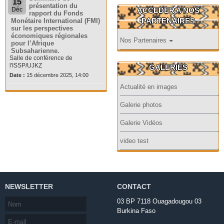
15
présentation du
ACCEDER A NOS
Déc
rapport du Fonds
PARTENAIRES
Monétaire International (FMI)
sur les perspectives
économiques régionales
Nos Partenaires
pour l’Afrique
Subsaharienne.
Salle de conférence de
l'ISSP/UJKZ
GALERIES
Date :
15 décembre 2025, 14:00
Actualité en images
Galerie photos
Galerie Vidéos
video test
NEWSLETTER
CONTACT
03 BP 7118 Ouagadougou 03
Burkina Faso