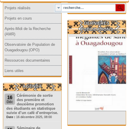
Projets réalisés
Projets en cours
DERNIERES
Après-Midi de la Recherche
PUBLICATIONS
(AMR)
Observatoire de Population de
Ouagadougou (OPO)
Ressources documentaires
Liens utiles
AGENDA
Cérémonie de sortie
16
des première et
Déc
deuxième promotion
des étudiants en statistique
suivie d’un café d’entreprise.
Date :
16 décembre 2025, 08:00
Séminaire de