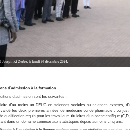
té Joseph Ki-Zerbo, le lundi 30 décembre 2024.
ions d'admission à la formation
ditions d’admission sont les suivantes :
tulaire d’au moins un DEUG en sciences sociales ou sciences exactes, d
 validé les deux premières années de médecine ou de pharmacie ; ou justif
e qualification requis pour les travailleurs titulaires d’un bacscientifique (C,D
çant dans un domaine connexe aux statistiques depuis aumoins cinq ans.
tendre à l’inscription à la licence professionnelle en statistiques sociales, le