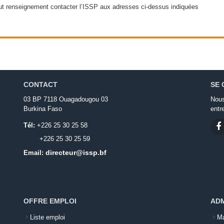
ut renseignement contacter l’ISSP aux adresses ci-dessus indiquées
CONTACT
SE 
03 BP 7118 Ouagadougou 03
Nous
Burkina Faso
entr
Tél:
+226 25 30 25 58
+226 25 30 25 59
directeur@issp.bf
Email:
OFFRE EMPLOI
ADM
Liste emploi
Ma