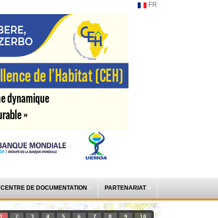
FR
CENTRE DE DOCUMENTATION
PARTENARIAT
1
2
3
4
5
6
7
8
9
10