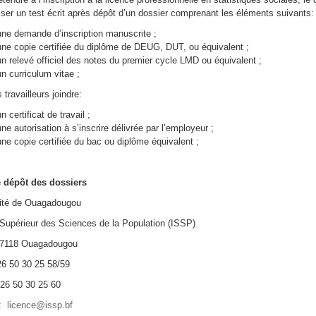
sser un test écrit après dépôt d’un dossier comprenant les éléments suivants:
une demande d’inscription manuscrite ;
une copie certifiée du diplôme de DEUG, DUT, ou équivalent ;
un relevé officiel des notes du premier cycle LMD ou équivalent ;
un curriculum vitae ;
 travailleurs joindre:
un certificat de travail ;
une autorisation à s’inscrire délivrée par l’employeur ;
une copie certifiée du bac ou diplôme équivalent ;
e dépôt des dossiers
ité de Ouagadougou
t Supérieur des Sciences de la Population (ISSP)
7118 Ouagadougou
26 50 30 25 58/59
26 50 30 25 60
:
licence@issp.bf