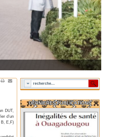
DERNIERES PUBLICATIONS
’un DUT,
ier d’un
, B, E,F)
 candidat