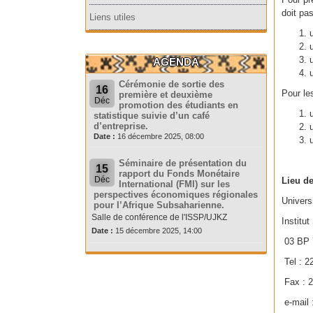
doit pa
Liens utiles
AGENDA
Cérémonie de sortie des
16
Pour les
première et deuxième
Déc
promotion des étudiants en
statistique suivie d’un café
d’entreprise.
Date :
16 décembre 2025, 08:00
Séminaire de présentation du
15
rapport du Fonds Monétaire
Déc
Lieu d
International (FMI) sur les
perspectives économiques régionales
Univers
pour l’Afrique Subsaharienne.
Salle de conférence de l'ISSP/UJKZ
Institu
Date :
15 décembre 2025, 14:00
03 BP 
Tel : 2
Fax : 2
e-mail 