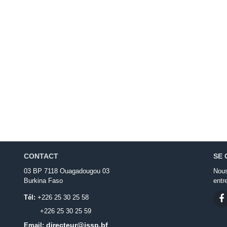
CONTACT
SE 
03 BP 7118 Ouagadougou 03
Nous
Burkina Faso
entr
Tél:
+226 25 30 25 58
+226 25 30 25 59
directeur@issp.bf
Email: