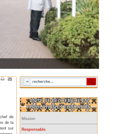
UNITÉ DE RECHERCHE EN
POPULATION ET EDUCATION
 chef de
Mission
es de la
tent sur
Responsable
arienne.