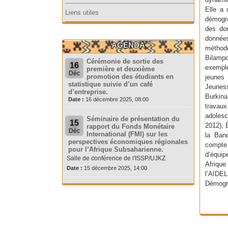
Elle a 
Liens utiles
démogra
des don
donnée
AGENDA
méthode
Bilamp
Cérémonie de sortie des
16
exemple
première et deuxième
Déc
promotion des étudiants en
jeunes
statistique suivie d’un café
Jeunes
d’entreprise.
Burkina
Date :
16 décembre 2025, 08:00
travaux
adoles
Séminaire de présentation du
15
2012), 
rapport du Fonds Monétaire
Déc
International (FMI) sur les
la Ban
perspectives économiques régionales
compte 
pour l’Afrique Subsaharienne.
d’équip
Salle de conférence de l'ISSP/UJKZ
Afriqu
Date :
15 décembre 2025, 14:00
l’AIDE
Démogra