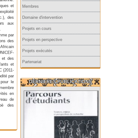
iques et
Membres
exploité
c.), des
Domaine d'intervention
urs aux
Projets en cours
.
mme par
Projets en perspective
ions des
fricain
Projets exécutés
UNICEF-
e et des
Partenariat
fants et
 (2011-
dité par
DERNIERES PUBLICATIONS
pour le
é membre
vités en
reau de
abè des