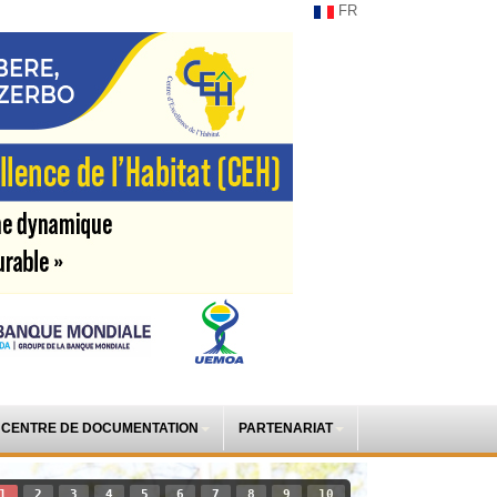
FR
CENTRE DE DOCUMENTATION
PARTENARIAT
1
2
3
4
5
6
7
8
9
10