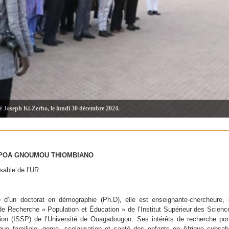
té Joseph Ki-Zerbo, le lundi 30 décembre 2024.
POA GNOUMOU THIOMBIANO
able de l’UR
re d’un doctorat en démographie (Ph.D), elle est enseignante-chercheure,
 de Recherche « Population et Éducation » de l’Institut Supérieur des Scienc
ion (ISSP) de l’Université de Ouagadougou. Ses intérêts de recherche por
ue familiale, genre, scolarisation et santé des enfants en Afrique subsah