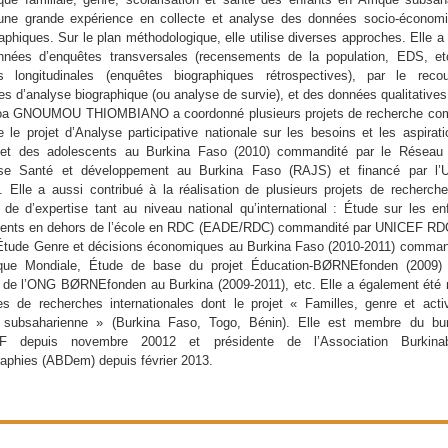
une grande expérience en collecte et analyse des données socio-économ
phiques. Sur le plan méthodologique, elle utilise diverses approches. Elle a 
nées d’enquêtes transversales (recensements de la population, EDS, et
s longitudinales (enquêtes biographiques rétrospectives), par le reco
s d’analyse biographique (ou analyse de survie), et des données qualitatives
oa GNOUMOU THIOMBIANO a coordonné plusieurs projets de recherche co
 le projet d’Analyse participative nationale sur les besoins et les aspirat
 et des adolescents au Burkina Faso (2010) commandité par le Réseau A
se Santé et développement au Burkina Faso (RAJS) et financé par l’
. Elle a aussi contribué à la réalisation de plusieurs projets de recherch
 de d’expertise tant au niveau national qu’international : Étude sur les en
cents en dehors de l’école en RDC (EADE/RDC) commandité par UNICEF RDC
Étude Genre et décisions économiques au Burkina Faso (2010-2011) comman
que Mondiale, Étude de base du projet Éducation-BØRNEfonden (2009) 
de l’ONG BØRNEfonden au Burkina (2009-2011), etc. Elle a également ét
es de recherches internationales dont le projet « Familles, genre et acti
e subsaharienne » (Burkina Faso, Togo, Bénin). Elle est membre du bu
LF depuis novembre 20012 et présidente de l’Association Burkin
phies (ABDem) depuis février 2013.