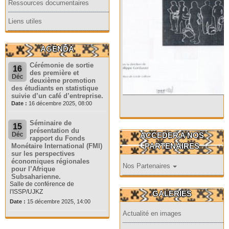
Ressources documentaires
Liens utiles
AGENDA
Cérémonie de sortie
16
des première et
Déc
deuxième promotion
des étudiants en statistique
suivie d’un café d’entreprise.
Date :
16 décembre 2025, 08:00
Séminaire de
15
présentation du
ACCEDER A NOS
Déc
rapport du Fonds
PARTENAIRES
Monétaire International (FMI)
sur les perspectives
économiques régionales
Nos Partenaires
pour l’Afrique
Subsaharienne.
Salle de conférence de
l'ISSP/UJKZ
GALERIES
Date :
15 décembre 2025, 14:00
Actualité en images