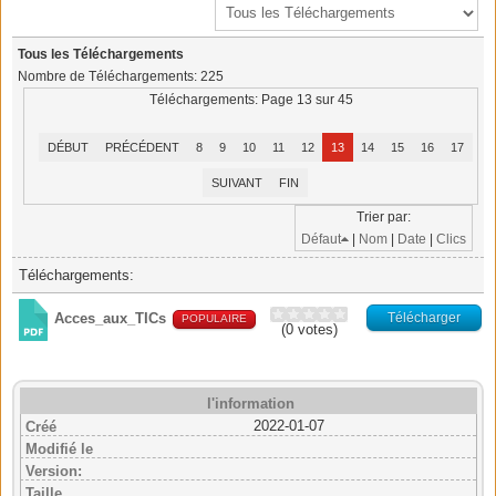
Tous les Téléchargements
Nombre de Téléchargements: 225
Téléchargements: Page 13 sur 45
DÉBUT
PRÉCÉDENT
8
9
10
11
12
13
14
15
16
17
SUIVANT
FIN
Trier par:
Défaut
|
Nom
|
Date
|
Clics
Téléchargements:
Télécharger
Acces_aux_TICs
POPULAIRE
(0 votes)
l'information
2022-01-07
Créé
Modifié le
Version:
Taille