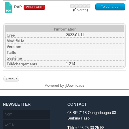
Télécharger
RAP
POPULAIRE
(0 votes)
l'information
2022-01-11
Créé
Modifié le
Version:
Taille
Système
1 214
Téléchargements
Retour
Powered by jDownloads
NEWSLETTER
CONTACT
03 BP 7118 Ouagadougou 03
Burkina Faso
Tél:
+226 25 30 25 58