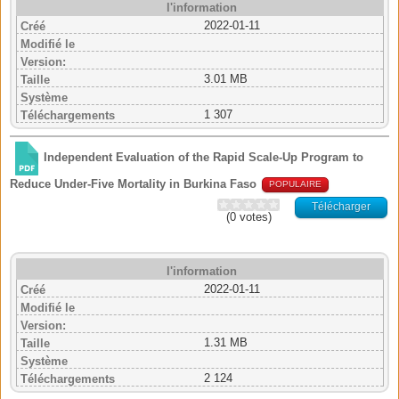
l'information
2022-01-11
Créé
Modifié le
Version:
3.01 MB
Taille
Système
1 307
Téléchargements
Independent Evaluation of the Rapid Scale-Up Program to
Reduce Under-Five Mortality in Burkina Faso
POPULAIRE
Télécharger
(0 votes)
l'information
2022-01-11
Créé
Modifié le
Version:
1.31 MB
Taille
Système
2 124
Téléchargements