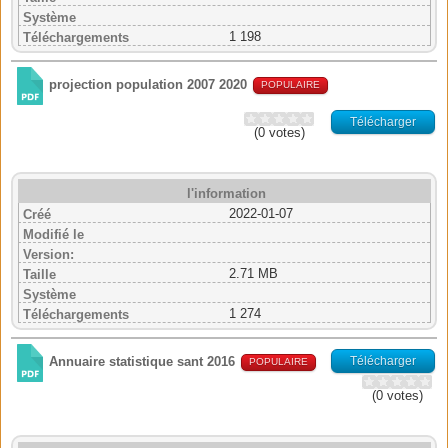
Système
1 198
Téléchargements
projection population 2007 2020
POPULAIRE
Télécharger
(0 votes)
l'information
2022-01-07
Créé
Modifié le
Version:
2.71 MB
Taille
Système
1 274
Téléchargements
Télécharger
Annuaire statistique sant 2016
POPULAIRE
(0 votes)