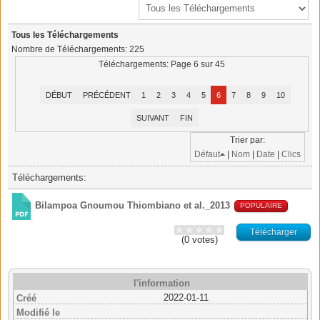
Tous les Téléchargements
Nombre de Téléchargements: 225
Téléchargements: Page 6 sur 45
DÉBUT
PRÉCÉDENT
1
2
3
4
5
6
7
8
9
10
SUIVANT
FIN
Trier par:
Défaut
|
Nom
|
Date
|
Clics
Téléchargements:
Bilampoa Gnoumou Thiombiano et al._2013
POPULAIRE
Télécharger
(0 votes)
l'information
2022-01-11
Créé
Modifié le