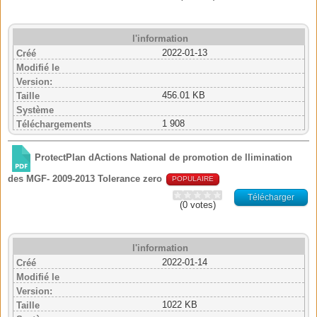
l'information
2022-01-13
Créé
Modifié le
Version:
456.01 KB
Taille
Système
1 908
Téléchargements
ProtectPlan dActions National de promotion de llimination
des MGF- 2009-2013 Tolerance zero
POPULAIRE
Télécharger
(0 votes)
l'information
2022-01-14
Créé
Modifié le
Version:
1022 KB
Taille