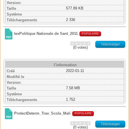
Version:
577.89 KB
Taille
Système
2 336
Téléchargements
texPolitique Nationale de Sant_2011
POPULAIRE
Télécharger
(0 votes)
l'information
2022-01-11
Créé
Modifié le
Version:
7.58 MB
Taille
Système
1 752
Téléchargements
ProtectDeterm_Trav_Scola_Mali
POPULAIRE
Télécharger
(0 votes)