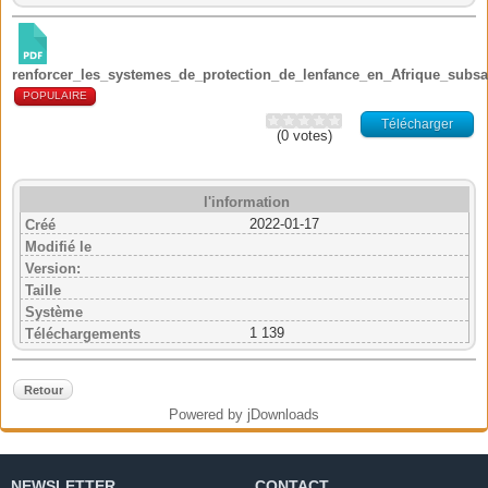
renforcer_les_systemes_de_protection_de_lenfance_en_Afrique_subs
POPULAIRE
Télécharger
(0 votes)
l'information
2022-01-17
Créé
Modifié le
Version:
Taille
Système
1 139
Téléchargements
Retour
Powered by jDownloads
NEWSLETTER
CONTACT