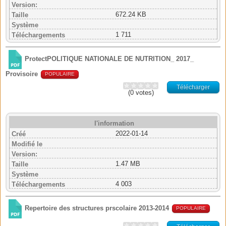
Version:
672.24 KB
Taille
Système
1 711
Téléchargements
ProtectPOLITIQUE NATIONALE DE NUTRITION_ 2017_
Provisoire
POPULAIRE
Télécharger
(0 votes)
l'information
2022-01-14
Créé
Modifié le
Version:
1.47 MB
Taille
Système
4 003
Téléchargements
Repertoire des structures prscolaire 2013-2014
POPULAIRE