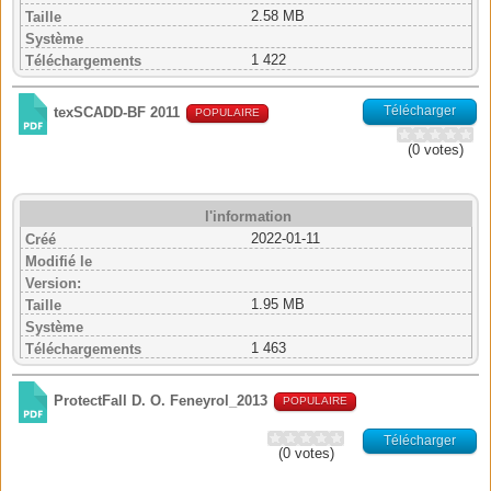
2.58 MB
Taille
Système
1 422
Téléchargements
Télécharger
texSCADD-BF 2011
POPULAIRE
(0 votes)
l'information
2022-01-11
Créé
Modifié le
Version:
1.95 MB
Taille
Système
1 463
Téléchargements
ProtectFall D. O. Feneyrol_2013
POPULAIRE
Télécharger
(0 votes)