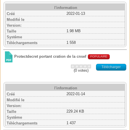
l'information
2022-01-13
Créé
Modifié le
Version:
1.98 MB
Taille
Système
1 558
Téléchargements
Protectdecret portant cration de la cnsef
POPULAIRE
Télécharger
(0 votes)
l'information
2022-01-14
Créé
Modifié le
Version:
229.24 KB
Taille
Système
1 437
Téléchargements