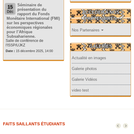
Séminaire de
15
présentation du
ACCEDER A NOS
Déc
rapport du Fonds
PARTENAIRES
Monétaire International (FMI)
sur les perspectives
économiques régionales
Nos Partenaires
pour l’Afrique
Subsaharienne.
Salle de conférence de
l'ISSP/UJKZ
GALERIES
Date :
15 décembre 2025, 14:00
Actualité en images
Galerie photos
Galerie Vidéos
video test
FAITS SAILLANTS ÉTUDIANTS