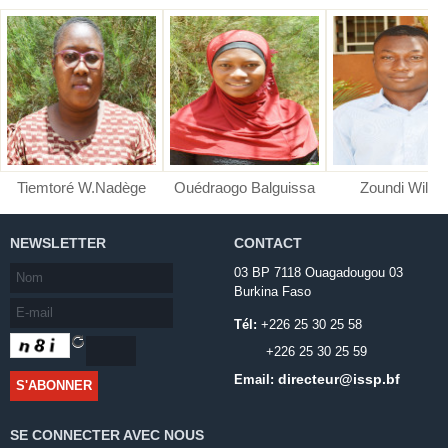
Tiemtoré W.Nadège
Ouédraogo Balguissa
Zoundi Wilfri
NEWSLETTER
CONTACT
03 BP 7118 Ouagadougou 03
Burkina Faso
Tél:
+226 25 30 25 58
+226 25 30 25 59
directeur@issp.bf
Email:
SE CONNECTER AVEC NOUS