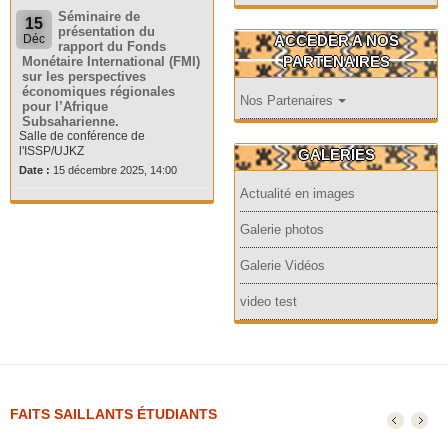
Séminaire de
15
présentation du
ACCEDER A NOS
Déc
rapport du Fonds
PARTENAIRES
Monétaire International (FMI)
sur les perspectives
économiques régionales
Nos Partenaires
pour l’Afrique
Subsaharienne.
Salle de conférence de
l'ISSP/UJKZ
GALERIES
Date :
15 décembre 2025, 14:00
Actualité en images
Galerie photos
Galerie Vidéos
video test
FAITS SAILLANTS ÉTUDIANTS