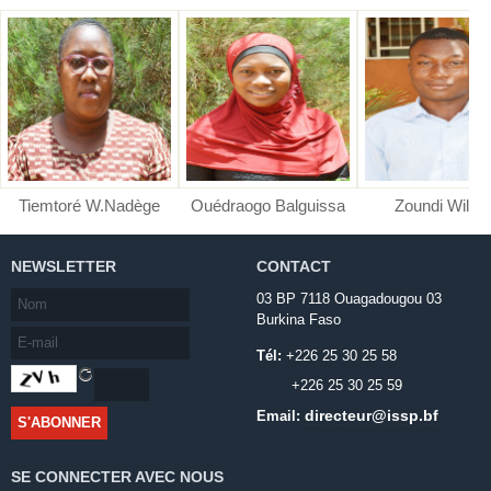
Tiemtoré W.Nadège
Ouédraogo Balguissa
Zoundi Wilfri
NEWSLETTER
CONTACT
03 BP 7118 Ouagadougou 03
Burkina Faso
Tél:
+226 25 30 25 58
+226 25 30 25 59
directeur@issp.bf
Email:
SE CONNECTER AVEC NOUS