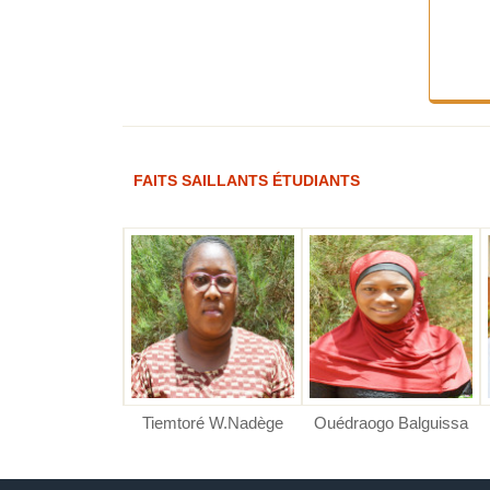
FAITS SAILLANTS ÉTUDIANTS
ré Kounssotoub
o B. Priscille
RE F. Hanifa
Tiemtoré W.Nadège
Ouédraogo Balguissa