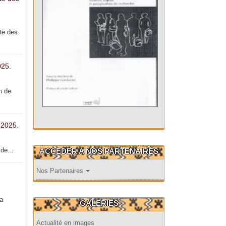
te des
025.
n de
 2025.
de...
ACCEDER A NOS PARTENAIRES
Nos Partenaires
la
GALERIES
Actualité en images