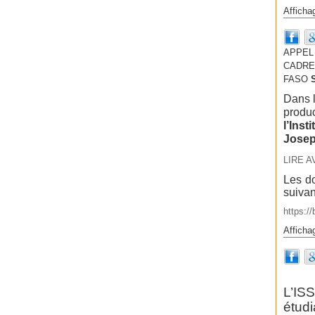
Afficha
APPEL
CADRES
FASO
Dans l
produc
l’Inst
Josep
LIRE A
Les do
suivan
https:/
Afficha
L’IS
étud