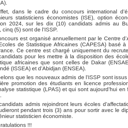
A).
ffet, dans le cadre du concours international d’é
ieurs statisticiens économistes (ISE), option éco
ion 2024, sur les dix (10) candidats admis au Bu
 cinq (5) sont de l’ISSP.
oncours est organisé annuellement par le Centre d’
Ecoles de Statistique Africaines (CAPESA) basé à 
rance. Ce centre est chargé uniquement du recrut
andidats pour les mettre à la disposition des éco
istique africaines que sont celles de Dakar (ENSAE
ndé (ISSEA) et d’Abidjan (ENSEA).
elons que les nouveaux admis de l’ISSP sont issus 
ière promotion des étudiants en licence profession
alyse statistique (LPAS) et qui sont aujourd’hui en 
.
andidats admis rejoindront leurs écoles d’affectat
tudieront pendant trois (3) ans pour sortir avec le d
énieur statisticien économiste.
atulations !!!