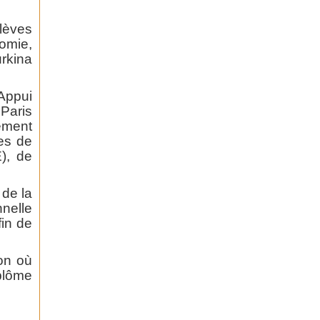
lèves
nomie,
rkina
Appui
Paris
ement
les de
), de
de la
nelle
fin de
ion où
iplôme