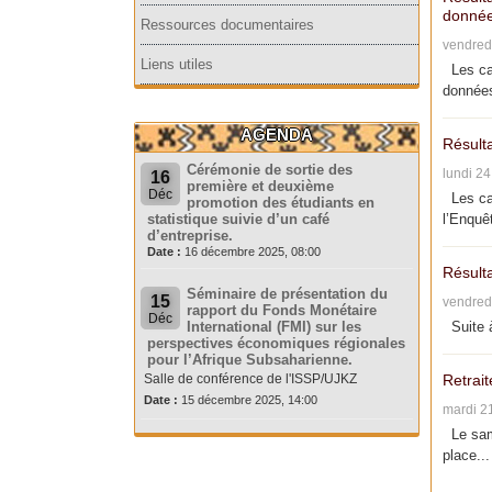
donnée
Ressources documentaires
vendred
Liens utiles
Les can
données
AGENDA
Résult
Cérémonie de sortie des
lundi 2
16
première et deuxième
Déc
Les can
promotion des étudiants en
statistique suivie d’un café
l’Enquêt
d’entreprise.
Date :
16 décembre 2025, 08:00
Résult
Séminaire de présentation du
15
vendred
rapport du Fonds Monétaire
Déc
International (FMI) sur les
Suite à
perspectives économiques régionales
pour l’Afrique Subsaharienne.
Salle de conférence de l'ISSP/UJKZ
Retrait
Date :
15 décembre 2025, 14:00
mardi 2
Le same
place...