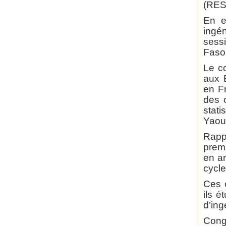
(RES
En e
ingén
sess
Faso,
Le c
aux 
en F
des c
stat
Yaou
Rapp
prem
en an
cycle
Ces c
ils é
d’ing
Congr