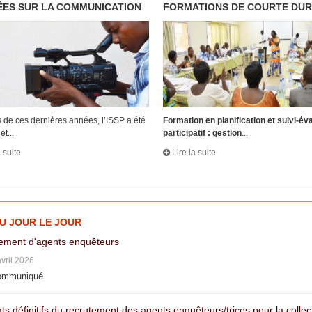
ES SUR LA COMMUNICATION
FORMATIONS DE COURTE DU
 de ces dernières années, l’ISSP a été
Formation en planification et suivi-év
et...
participatif : gestion
...
a suite
Lire la suite
AU JOUR LE JOUR
ement d'agents enquêteurs
avril 2026
ommuniqué
ts définitifs du recrutement des agents enquêteurs/trices pour la colle