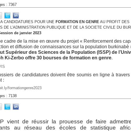
ges : 7367
 A CANDIDATURES POUR UNE
FORMATION EN GENRE
AU PROFIT DES
 DE L’ADMINISTRATION PUBLIQUE ET DE LA SOCIETE CIVILE DU BU
Session de janvier 2023
e cadre de la mise en œuvre du projet « Renforcement des capa
tion et diffusion de connaissances sur la population burkinabè 
itut Supérieur des Sciences de la Population (ISSP) de l’Univ
h Ki-Zerbo offre 30 bourses de formation en genre
.
VIS
ssiers de candidatures doivent être soumis en ligne à travers 
t :
/bit.ly/formationgenre2023
ges : 7138
SP vient de réussir la prouesse de faire admettr
iants au réseau des écoles de statistique afric