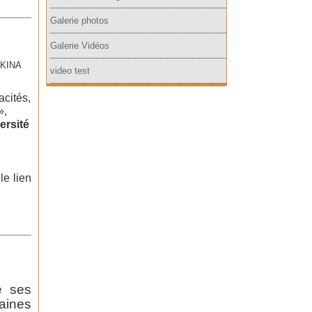
Galerie photos
Galerie Vidéos
RKINA
video test
cités,
»,
ersité
le lien
e ses
aines