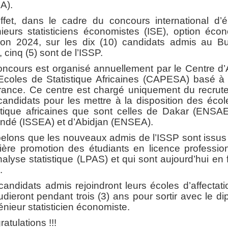
A).
ffet, dans le cadre du concours international d’é
ieurs statisticiens économistes (ISE), option éco
ion 2024, sur les dix (10) candidats admis au Bu
 cinq (5) sont de l’ISSP.
oncours est organisé annuellement par le Centre d’
Ecoles de Statistique Africaines (CAPESA) basé à 
rance. Ce centre est chargé uniquement du recrut
andidats pour les mettre à la disposition des éco
istique africaines que sont celles de Dakar (ENSAE
ndé (ISSEA) et d’Abidjan (ENSEA).
elons que les nouveaux admis de l’ISSP sont issus 
ière promotion des étudiants en licence profession
alyse statistique (LPAS) et qui sont aujourd’hui en 
.
andidats admis rejoindront leurs écoles d’affectat
tudieront pendant trois (3) ans pour sortir avec le d
énieur statisticien économiste.
atulations !!!