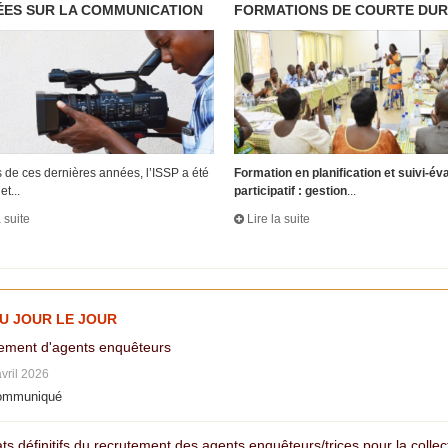
ES SUR LA COMMUNICATION
FORMATIONS DE COURTE DU
 de ces dernières années, l’ISSP a été
Formation en planification et suivi-év
et...
participatif : gestion
...
a suite
Lire la suite
AU JOUR LE JOUR
ement d'agents enquêteurs
avril 2026
ommuniqué
ts définitifs du recrutement des agents enquêteurs/trices pour la colle