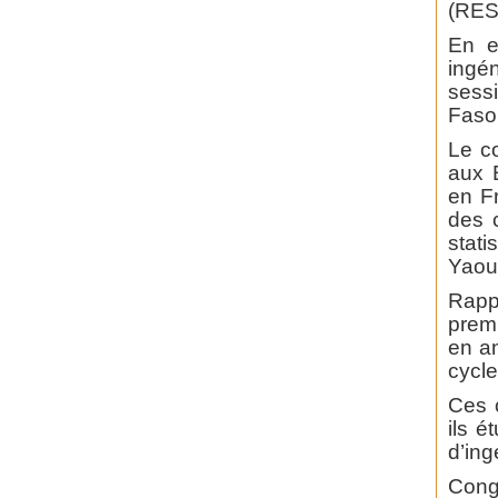
(RES
En e
ingén
sess
Faso,
Le c
aux 
en F
des c
stat
Yaou
Rapp
prem
en an
cycle
Ces c
ils é
d’ing
Congr