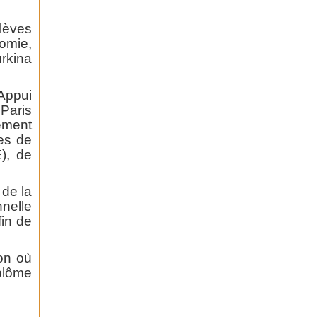
lèves
nomie,
rkina
Appui
Paris
ement
les de
), de
de la
nelle
fin de
ion où
iplôme