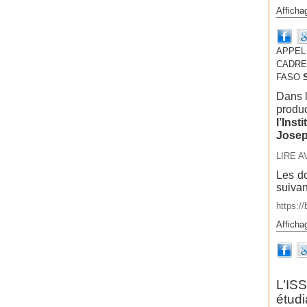
Afficha
APPEL
CADRES
FASO
Dans l
produc
l’Inst
Josep
LIRE A
Les do
suivan
https:/
Afficha
L’IS
étud