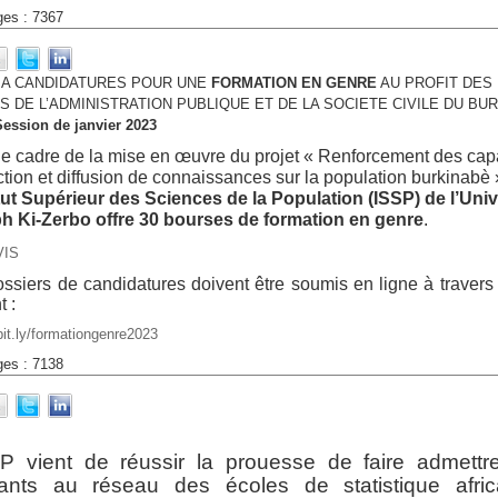
ges : 7367
 A CANDIDATURES POUR UNE
FORMATION EN GENRE
AU PROFIT DES
 DE L’ADMINISTRATION PUBLIQUE ET DE LA SOCIETE CIVILE DU BU
Session de janvier 2023
e cadre de la mise en œuvre du projet « Renforcement des capa
tion et diffusion de connaissances sur la population burkinabè 
itut Supérieur des Sciences de la Population (ISSP) de l’Univ
h Ki-Zerbo offre 30 bourses de formation en genre
.
VIS
ssiers de candidatures doivent être soumis en ligne à travers 
t :
/bit.ly/formationgenre2023
ges : 7138
SP vient de réussir la prouesse de faire admettr
iants au réseau des écoles de statistique afric