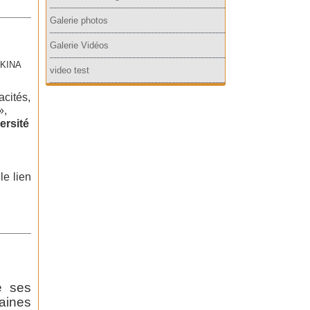
Galerie photos
Galerie Vidéos
RKINA
video test
cités,
»,
ersité
le lien
e ses
aines