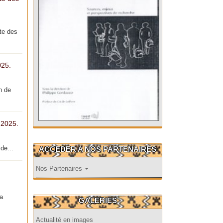
te des
025.
n de
 2025.
de...
ACCEDER A NOS PARTENAIRES
Nos Partenaires
la
GALERIES
Actualité en images