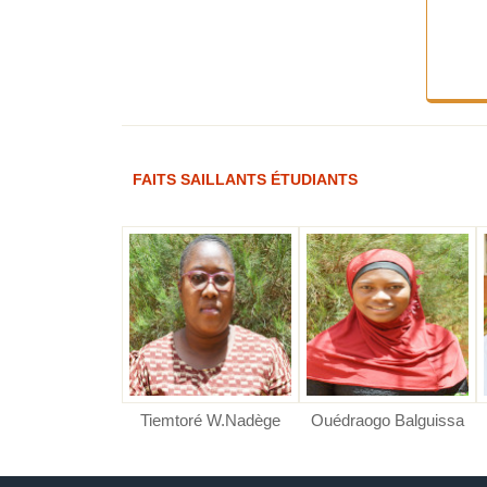
FAITS SAILLANTS ÉTUDIANTS
ré Kounssotoub
o B. Priscille
RE F. Hanifa
Tiemtoré W.Nadège
Ouédraogo Balguissa