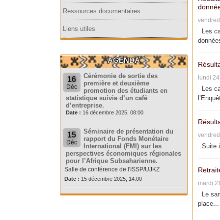
donnée
Ressources documentaires
vendred
Liens utiles
Les can
données
AGENDA
Résult
Cérémonie de sortie des
lundi 2
16
première et deuxième
Déc
Les can
promotion des étudiants en
statistique suivie d’un café
l’Enquêt
d’entreprise.
Date :
16 décembre 2025, 08:00
Résult
Séminaire de présentation du
15
vendred
rapport du Fonds Monétaire
Déc
International (FMI) sur les
Suite à
perspectives économiques régionales
pour l’Afrique Subsaharienne.
Salle de conférence de l'ISSP/UJKZ
Retrait
Date :
15 décembre 2025, 14:00
mardi 2
Le same
place...