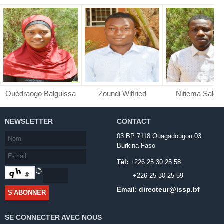
Ouédraogo Balguissa
Zoundi Wilfried
Nitiema Salo
NEWSLETTER
CONTACT
03 BP 7118 Ouagadougou 03
Burkina Faso
Tél:
+226 25 30 25 58
+226 25 30 25 59
directeur@issp.bf
Email:
SE CONNECTER AVEC NOUS