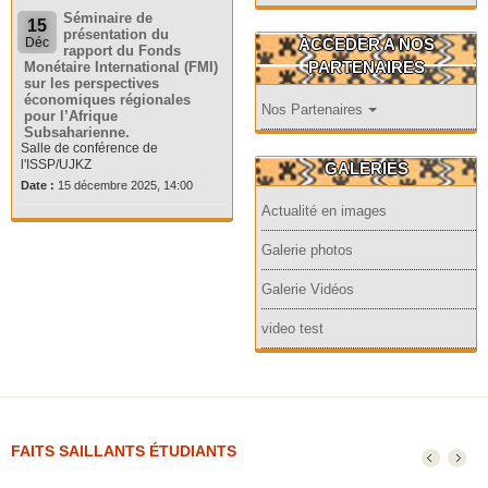
Séminaire de
15
présentation du
ACCEDER A NOS
Déc
rapport du Fonds
PARTENAIRES
Monétaire International (FMI)
sur les perspectives
économiques régionales
Nos Partenaires
pour l’Afrique
Subsaharienne.
Salle de conférence de
l'ISSP/UJKZ
GALERIES
Date :
15 décembre 2025, 14:00
Actualité en images
Galerie photos
Galerie Vidéos
video test
FAITS SAILLANTS ÉTUDIANTS