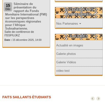
Séminaire de
15
présentation du
ACCEDER A NOS
Déc
rapport du Fonds
PARTENAIRES
Monétaire International (FMI)
sur les perspectives
économiques régionales
Nos Partenaires
pour l’Afrique
Subsaharienne.
Salle de conférence de
l'ISSP/UJKZ
GALERIES
Date :
15 décembre 2025, 14:00
Actualité en images
Galerie photos
Galerie Vidéos
video test
FAITS SAILLANTS ÉTUDIANTS