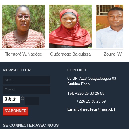
Tiemtoré W.Nadège
Ouédraogo Balguissa
Zoundi Wilfri
NEWSLETTER
CONTACT
03 BP 7118 Ouagadougou 03
Burkina Faso
Tél:
+226 25 30 25 58
+226 25 30 25 59
directeur@issp.bf
Email:
SE CONNECTER AVEC NOUS