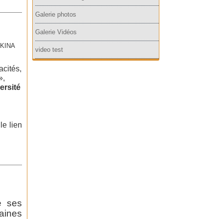
Galerie photos
Galerie Vidéos
RKINA
video test
cités,
»,
ersité
le lien
e ses
aines