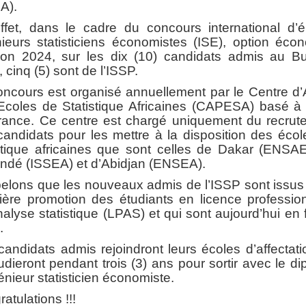
A).
ffet, dans le cadre du concours international d’é
ieurs statisticiens économistes (ISE), option éco
ion 2024, sur les dix (10) candidats admis au Bu
 cinq (5) sont de l’ISSP.
oncours est organisé annuellement par le Centre d’
Ecoles de Statistique Africaines (CAPESA) basé à 
rance. Ce centre est chargé uniquement du recrut
andidats pour les mettre à la disposition des éco
istique africaines que sont celles de Dakar (ENSAE
ndé (ISSEA) et d’Abidjan (ENSEA).
elons que les nouveaux admis de l’ISSP sont issus 
ière promotion des étudiants en licence profession
alyse statistique (LPAS) et qui sont aujourd’hui en 
.
andidats admis rejoindront leurs écoles d’affectat
tudieront pendant trois (3) ans pour sortir avec le d
énieur statisticien économiste.
atulations !!!