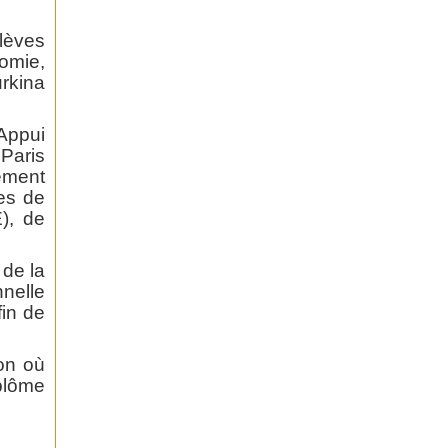
lèves
nomie,
rkina
Appui
Paris
ement
les de
), de
de la
nelle
fin de
ion où
iplôme