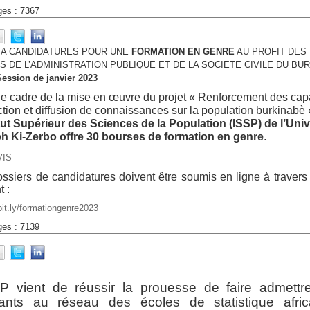
ges : 7367
 A CANDIDATURES POUR UNE
FORMATION EN GENRE
AU PROFIT DES
 DE L’ADMINISTRATION PUBLIQUE ET DE LA SOCIETE CIVILE DU BU
Session de janvier 2023
e cadre de la mise en œuvre du projet « Renforcement des capa
tion et diffusion de connaissances sur la population burkinabè 
itut Supérieur des Sciences de la Population (ISSP) de l’Univ
h Ki-Zerbo offre 30 bourses de formation en genre
.
VIS
ssiers de candidatures doivent être soumis en ligne à travers 
t :
/bit.ly/formationgenre2023
ges : 7139
SP vient de réussir la prouesse de faire admettr
iants au réseau des écoles de statistique afric