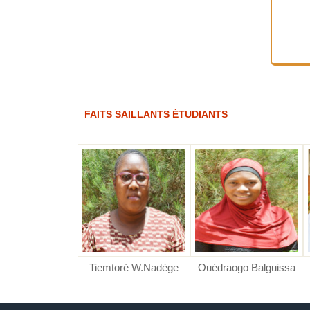
FAITS SAILLANTS ÉTUDIANTS
ré Kounssotoub
o B. Priscille
RE F. Hanifa
Tiemtoré W.Nadège
Ouédraogo Balguissa