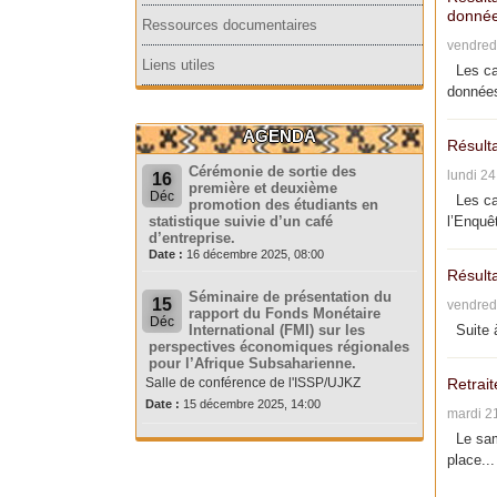
donnée
Ressources documentaires
vendred
Liens utiles
Les can
données
AGENDA
Résult
Cérémonie de sortie des
lundi 2
16
première et deuxième
Déc
Les can
promotion des étudiants en
statistique suivie d’un café
l’Enquêt
d’entreprise.
Date :
16 décembre 2025, 08:00
Résult
Séminaire de présentation du
15
vendred
rapport du Fonds Monétaire
Déc
International (FMI) sur les
Suite à
perspectives économiques régionales
pour l’Afrique Subsaharienne.
Salle de conférence de l'ISSP/UJKZ
Retrait
Date :
15 décembre 2025, 14:00
mardi 2
Le same
place...