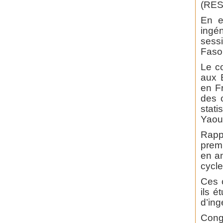
(RES
En e
ingén
sess
Faso,
Le c
aux 
en F
des c
stat
Yaou
Rapp
prem
en an
cycle
Ces c
ils é
d’ing
Congr