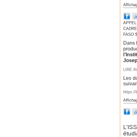
Afficha
APPEL
CADRES
FASO
Dans l
produc
l’Inst
Josep
LIRE A
Les do
suivan
https:/
Afficha
L’IS
étud