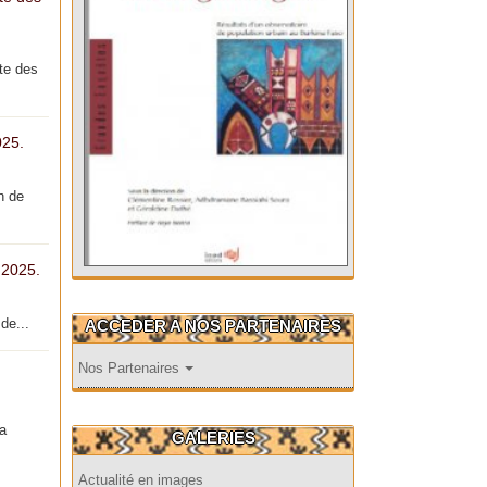
te des
025.
n de
 2025.
de...
ACCEDER A NOS PARTENAIRES
Nos Partenaires
la
GALERIES
Actualité en images