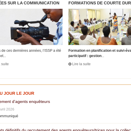
ES SUR LA COMMUNICATION
FORMATIONS DE COURTE DU
 de ces dernières années, l’ISSP a été
Formation en planification et suivi-év
et...
participatif : gestion
...
a suite
Lire la suite
AU JOUR LE JOUR
ement d'agents enquêteurs
avril 2026
ommuniqué
ts définitifs du recrutement des agents enquêteurs/trices pour la colle