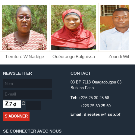
Tiemtoré W.Nadège
Ouédraogo Balguissa
Zoundi Wilfri
NEWSLETTER
CONTACT
03 BP 7118 Ouagadougou 03
Burkina Faso
Tél:
+226 25 30 25 58
+226 25 30 25 59
directeur@issp.bf
Email:
SE CONNECTER AVEC NOUS