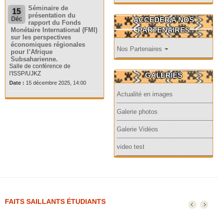
Séminaire de
15
présentation du
ACCEDER A NOS
Déc
rapport du Fonds
PARTENAIRES
Monétaire International (FMI)
sur les perspectives
économiques régionales
Nos Partenaires
pour l’Afrique
Subsaharienne.
Salle de conférence de
l'ISSP/UJKZ
GALERIES
Date :
15 décembre 2025, 14:00
Actualité en images
Galerie photos
Galerie Vidéos
video test
FAITS SAILLANTS ÉTUDIANTS