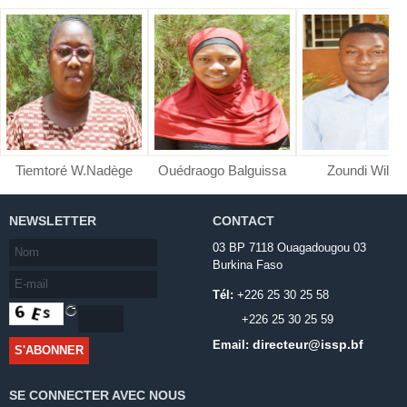
Tiemtoré W.Nadège
Ouédraogo Balguissa
Zoundi Wilfri
NEWSLETTER
CONTACT
03 BP 7118 Ouagadougou 03
Burkina Faso
Tél:
+226 25 30 25 58
+226 25 30 25 59
directeur@issp.bf
Email:
SE CONNECTER AVEC NOUS