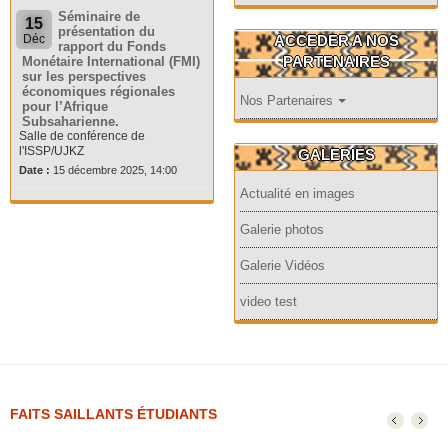
Séminaire de
15
présentation du
ACCEDER A NOS
Déc
rapport du Fonds
PARTENAIRES
Monétaire International (FMI)
sur les perspectives
économiques régionales
Nos Partenaires
pour l’Afrique
Subsaharienne.
Salle de conférence de
l'ISSP/UJKZ
GALERIES
Date :
15 décembre 2025, 14:00
Actualité en images
Galerie photos
Galerie Vidéos
video test
FAITS SAILLANTS ÉTUDIANTS