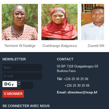
W.Nadège
Ouédraogo Balguissa
Zoundi Wilfried
Ni
NEWSLETTER
CONTACT
03 BP 7118 Ouagadougou 03
Burkina Faso
Tél:
+226 25 30 25 58
+226 25 30 25 59
directeur@issp.bf
Email:
SE CONNECTER AVEC NOUS