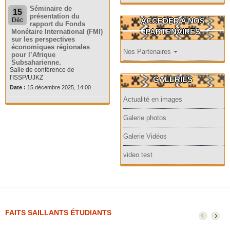
Séminaire de
15
présentation du
ACCEDER A NOS
Déc
rapport du Fonds
PARTENAIRES
Monétaire International (FMI)
sur les perspectives
économiques régionales
Nos Partenaires
pour l’Afrique
Subsaharienne.
Salle de conférence de
l'ISSP/UJKZ
GALERIES
Date :
15 décembre 2025, 14:00
Actualité en images
Galerie photos
Galerie Vidéos
video test
FAITS SAILLANTS ÉTUDIANTS