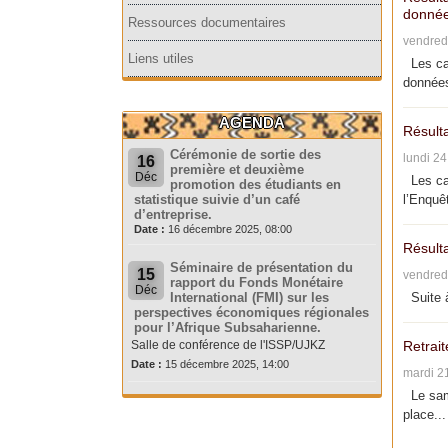
donnée
Ressources documentaires
vendred
Liens utiles
Les can
données
AGENDA
Résult
Cérémonie de sortie des
lundi 2
16
première et deuxième
Déc
Les can
promotion des étudiants en
statistique suivie d’un café
l’Enquêt
d’entreprise.
Date :
16 décembre 2025, 08:00
Résult
Séminaire de présentation du
15
vendred
rapport du Fonds Monétaire
Déc
International (FMI) sur les
Suite à
perspectives économiques régionales
pour l’Afrique Subsaharienne.
Salle de conférence de l'ISSP/UJKZ
Retrait
Date :
15 décembre 2025, 14:00
mardi 2
Le same
place...