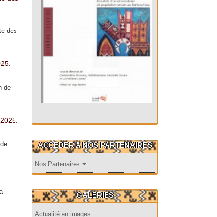
te des
025.
n de
 2025.
de...
ACCEDER A NOS PARTENAIRES
Nos Partenaires
la
GALERIES
Actualité en images