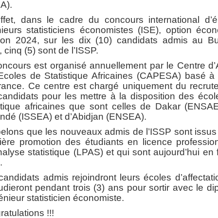
A).
ffet, dans le cadre du concours international d’é
ieurs statisticiens économistes (ISE), option éco
ion 2024, sur les dix (10) candidats admis au Bu
 cinq (5) sont de l’ISSP.
oncours est organisé annuellement par le Centre d’
Ecoles de Statistique Africaines (CAPESA) basé à 
rance. Ce centre est chargé uniquement du recrut
andidats pour les mettre à la disposition des éco
istique africaines que sont celles de Dakar (ENSAE
ndé (ISSEA) et d’Abidjan (ENSEA).
elons que les nouveaux admis de l’ISSP sont issus 
ière promotion des étudiants en licence profession
alyse statistique (LPAS) et qui sont aujourd’hui en 
.
andidats admis rejoindront leurs écoles d’affectat
tudieront pendant trois (3) ans pour sortir avec le d
énieur statisticien économiste.
atulations !!!