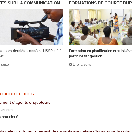
ES SUR LA COMMUNICATION
FORMATIONS DE COURTE DU
 de ces dernières années, l’ISSP a été
Formation en planification et suivi-év
et...
participatif : gestion
...
a suite
Lire la suite
AU JOUR LE JOUR
ement d'agents enquêteurs
avril 2026
ommuniqué
ts définitifs du recrutement des agents enquêteurs/trices pour la colle