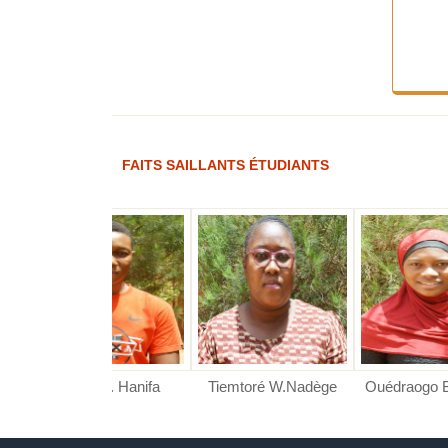
FAITS SAILLANTS ÉTUDIANTS
ré Kounssotoub
o B. Priscille
RE F. Hanifa
Tiemtoré W.Nadège
Ouédraogo Balguissa