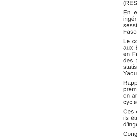
(RES
En e
ingén
sess
Faso,
Le c
aux 
en F
des c
stat
Yaou
Rapp
prem
en an
cycle
Ces c
ils é
d’ing
Congr