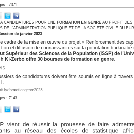
ges : 7371
 A CANDIDATURES POUR UNE
FORMATION EN GENRE
AU PROFIT DES
 DE L’ADMINISTRATION PUBLIQUE ET DE LA SOCIETE CIVILE DU BU
Session de janvier 2023
e cadre de la mise en œuvre du projet « Renforcement des capa
tion et diffusion de connaissances sur la population burkinabè 
itut Supérieur des Sciences de la Population (ISSP) de l’Univ
h Ki-Zerbo offre 30 bourses de formation en genre
.
VIS
ssiers de candidatures doivent être soumis en ligne à travers 
t :
/bit.ly/formationgenre2023
ges : 7143
SP vient de réussir la prouesse de faire admettr
iants au réseau des écoles de statistique afric