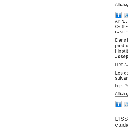
Afficha
APPEL
CADRES
FASO
Dans l
produc
l’Inst
Josep
LIRE A
Les do
suivan
https:/
Afficha
L’IS
étud