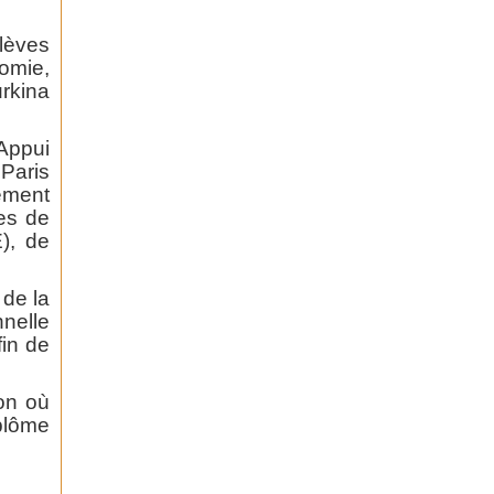
lèves
nomie,
rkina
Appui
Paris
ement
les de
), de
de la
nelle
fin de
ion où
iplôme