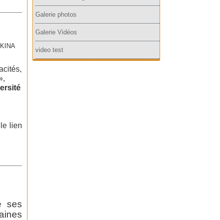
Galerie photos
Galerie Vidéos
RKINA
video test
cités,
»,
ersité
le lien
e ses
aines